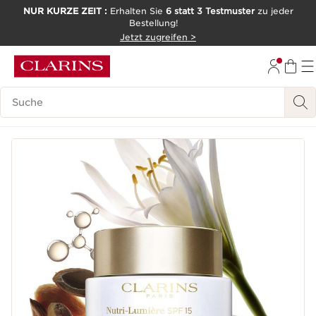
NUR KURZE ZEIT :
Erhalten Sie
6 statt 3 Testmuster
zu jeder
Bestellung!
WEITER ZUM INHALT
Jetzt zugreifen >
ZUM FOOTER GEHEN
Legende suchen