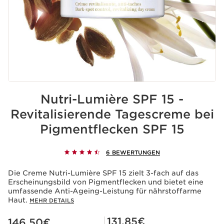
Nutri-Lumière SPF 15 -
Revitalisierende Tagescreme bei
Pigmentflecken SPF 15
6 BEWERTUNGEN
Die Creme Nutri-Lumière SPF 15 zielt 3-fach auf das
Erscheinungsbild von Pigmentflecken und bietet eine
umfassende Anti-Ageing-Leistung für nährstoffarme
Haut.
MEHR DETAILS
Aktueller Preis 146,50€
Mitgliederpreis 131,85€
131,85€
146,50€