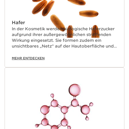
Hafer
In der Kosmetik werden biologische Haferzucker
aufgrund ihrer außergewöhnlichen straffenden
Wirkung eingesetzt. Sie formen zudem ein
unsichtbares „Netz“ auf der Hautoberfläche und
sorgen für eine bessere Haltbarkeit des Makeups.
Zur Pflege der Wimpern werden sie aufgrund
MEHR ENTDECKEN
ihrer natürlich umhüllenden Eigenschaften
eingesetzt.