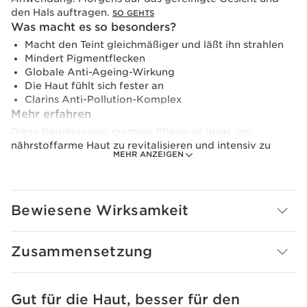
den Hals auftragen.
SO GEHTS
Was macht es so besonders?
Macht den Teint gleichmäßiger und läßt ihn strahlen
Mindert Pigmentflecken
Globale Anti-Ageing-Wirkung
Die Haut fühlt sich fester an
Clarins Anti-Pollution-Komplex
Mehr erfahren
Diese beruhigende, cremige Pflege ist ideal, um
nährstoffarme Haut zu revitalisieren und intensiv zu
MEHR ANZEIGEN
pflegen.
Nutri Lumière SPF 15 enthält eine neue Technologie: den
[BRIGHTENING COMPLEX]
. Er besteht aus
Niacinamid
Bewiesene Wirksamkeit
plus einem
Duo aus Pflanzenextrakten
und
hilft, das
Erscheinungsbild von Pigmentflecken zu reduzieren und
deren Entstehung zu vermeiden
. Nutri-Lumière enthält
Zusammensetzung
einen Lichtschutzfaktor SPF 15, der die Haut vor
UVA-/UVB-Strahlen schützt, die für die Entstehung von
bestimmten Pigmentflecken und die Lichtalterung
verantwortlich sind.
Gut für die Haut, besser für den
WEITER ZUM INHALT