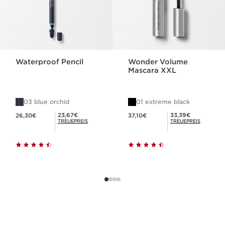
Waterproof Pencil
Wonder Volume
Mascara XXL
03 blue orchid
01 extreme black
Aktueller Preis 26,30€
Aktueller Preis 37,10€
Mitgliederpreis 23,67€
Mitgliederpreis 33,39€
23,67€
33,39€
26,30€
37,10€
TREUEPREIS
TREUEPREIS