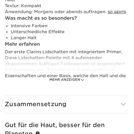
Textur:
Kompakt
Anwendung:
Morgens oder abends auftragen.
SO GEHTS
Was macht es so besonders?
Intensive Farben
Unterschiedliche Effekte
Langer Halt
Mehr erfahren
Der erste Clarins Lidschatten mit integriertem Primer.
Diese Lidschatten-Palette mit 4 aufeinander
abgestimmten, kräftigen Farbnuancen ist angereichert
mit Bambuspuder, Tocopherol mit anti-oxidativen
Eigenschaften und einer Basis, welche den Halt und die
MEHR ANZEIGEN
glättenden Eigenschaften der Texur unterstützt.
Zusammensetzung
Gut für die Haut, besser für den
WEITER ZUM INHALT
Planeten