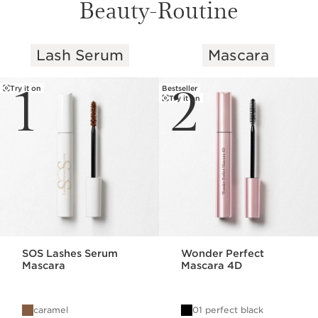
Beauty-Routine
Lash Serum
Mascara
WEITER ZUM INHALT
1
2
Try it on
Bestseller
Try it on
SOS Lashes Serum
Wonder Perfect
Mascara
Mascara 4D
caramel
01 perfect black