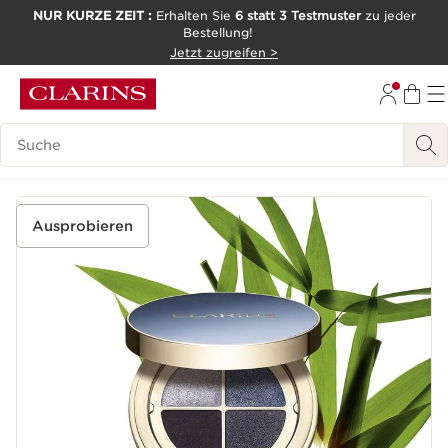
NUR KURZE ZEIT :
Erhalten Sie
6 statt 3 Testmuster
zu jeder
Bestellung!
WEITER ZUM INHALT
Jetzt zugreifen >
ZUM FOOTER GEHEN
Legende suchen
Ausprobieren