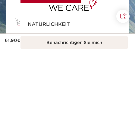
NATÜRLICHKEIT
Natürlichkeit und Effektivität in jeder
Aktueller Preis 61,90€
61,90€
Hautpflegeformel.
Benachrichtigen Sie mich
ÖKO-DESIGN
Öko-designte Verpackungen, praktisch,
sicher und nachhaltig.
SCHÖNHEIT MIT
VERANTWORTUNG
Clarins engagiert sich für eine
verantwortungsbewusste Schönheit.