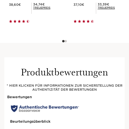
Aktueller Preis 38,60€
Aktueller Preis 37,10€
Mitgliederpreis 34,74€
Mitgliederpreis 33,39€
34,74€
33,39€
38,60€
37,10€
TREUEPREIS
TREUEPREIS
Produktbewertungen
* HIER KLICKEN FÜR INFORMATIONEN ZUR SICHERSTELLUNG DER
AUTHENTIZITÄT DER BEWERTUNGEN