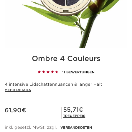
Ombre 4 Couleurs
11 BEWERTUNGEN
4 intensive Lidschattennuancen & langer Halt
MEHR DETAILS
Aktueller Preis 61,90€
Mitgliederpreis 55,71€
55,71€
61,90€
TREUEPREIS
inkl. gesetzl. MwSt. zzgl.
VERSANDKOSTEN