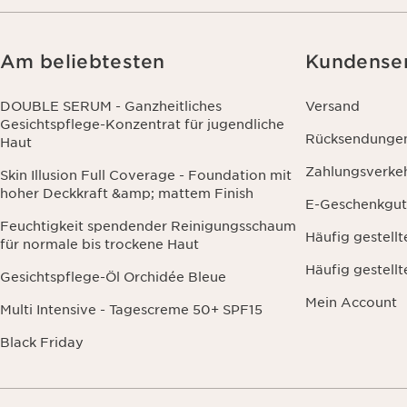
Am beliebtesten
Kundense
DOUBLE SERUM - Ganzheitliches
Versand
Gesichtspflege-Konzentrat für jugendliche
Rücksendunge
Haut
Zahlungsverke
Skin Illusion Full Coverage - Foundation mit
hoher Deckkraft &amp; mattem Finish
E-Geschenkgut
Feuchtigkeit spendender Reinigungsschaum
Häufig gestell
für normale bis trockene Haut
Häufig gestell
Gesichtspflege-Öl Orchidée Bleue
Mein Account
Multi Intensive - Tagescreme 50+ SPF15
Black Friday