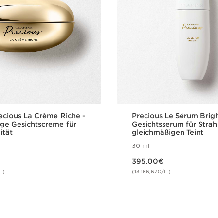
recious La Crème Riche -
Precious Le Sérum Brigh
ige Gesichtscreme für
Gesichtsserum für Strah
ität
gleichmäßigen Teint
30 ml
Aktueller Preis 395,00€
395,00€
L)
(13.166,67€/1L)
Schnellansicht
Schnellansi