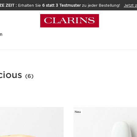
E ZEIT :
Erhalten Sie
6 statt 3 Testmuster
zu jeder Bestellung!
Jetzt 
n
cious
(6)
Neu