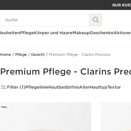
NUR KURZ
WEITER ZUM INHALT
Legende suchen
ZUM FOOTER GEHEN
Neuheiten
Pflege
Körper und Haare
Makeup
Geschenke
Aktione
Home
Pflege
Gesicht
Premium Pflege - Clarins Precious
Premium Pflege - Clarins Pre
Filter (1)
Pflegelinie
Hautbedürfnis
Alter
Hauttyp
Textur
Neu