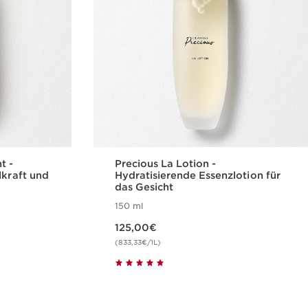
t -
Precious La Lotion -
lkraft und
Hydratisierende Essenzlotion für
das Gesicht
150 ml
Aktueller Preis 125,00€
125,00€
(833,33€/1L)
cht
Schnellansicht