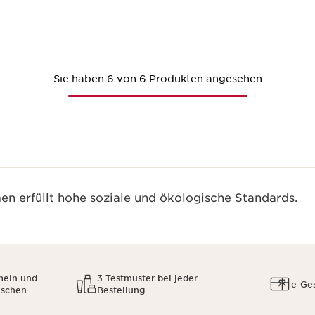
Schnellansicht
Sie haben 6 von 6 Produkten angesehen
n erfüllt hohe soziale und ökologische Standards.
meln und
3 Testmuster bei jeder
e-Ge
uschen
Bestellung