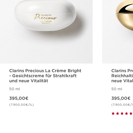
Clarins Precious La Crème Bright
Clarins P
- Gesichtscreme für Strahlkraft
Reichhalt
und neue Vitalität
neue Vital
50 ml
50 ml
Aktueller Preis 395,00€
Aktueller Preis 395,00€
395,00€
395,00€
(7.900,00€/1L)
(7.900,00€/1
Schnellansicht