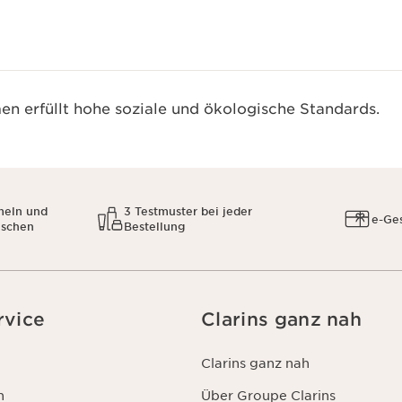
n erfüllt hohe soziale und ökologische Standards.
meln und
3 Testmuster bei jeder
e-Ge
uschen
Bestellung
rvice
Clarins ganz nah
Clarins ganz nah
n
Über Groupe Clarins