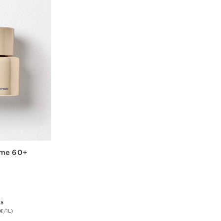
eme 60+
IS
€/1L)