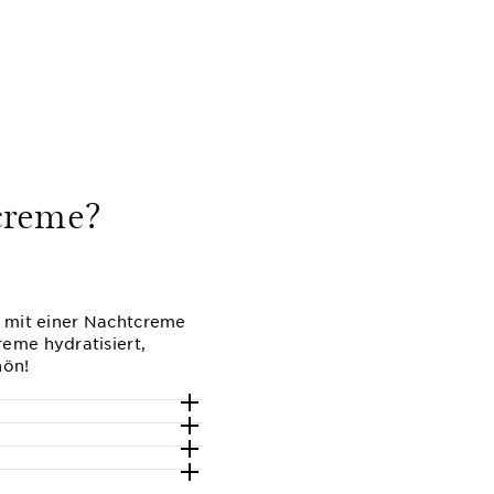
cht
creme?
ie mit einer Nachtcreme
eme hydratisiert,
hön!