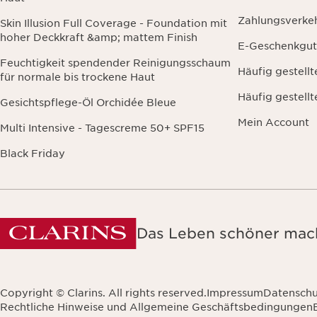
Zahlungsverke
Skin Illusion Full Coverage - Foundation mit
hoher Deckkraft &amp; mattem Finish
E-Geschenkgut
Feuchtigkeit spendender Reinigungsschaum
Häufig gestell
für normale bis trockene Haut
Häufig gestell
Gesichtspflege-Öl Orchidée Bleue
Mein Account
Multi Intensive - Tagescreme 50+ SPF15
Black Friday
Das Leben schöner mach
Copyright © Clarins. All rights reserved.
Impressum
Datenschu
Rechtliche Hinweise und Allgemeine Geschäftsbedingungen