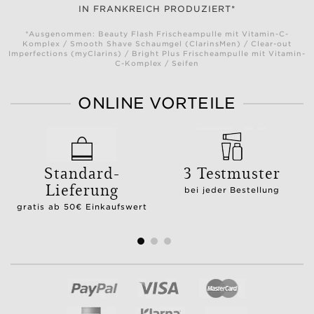
IN FRANKREICH PRODUZIERT*
*Ausgenommen: Beauty Flash Frischeampulle mit Vitamin-C-
Komplex / Smooth Shave Schaumgel (ClarinsMen) / Clear-out
Imperfections (myClarins) / Bright Plus Frischeampulle mit Vitamin-
C-Komplex / Seifen
ONLINE VORTEILE
Standard-
3 Testmuster
Lieferung
bei jeder Bestellung
gratis ab 50€ Einkaufswert