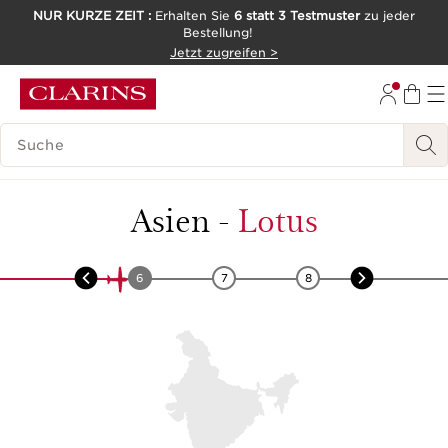
NUR KURZE ZEIT :
Erhalten Sie
6 statt 3 Testmuster
zu jeder
Bestellung!
WEITER ZUM INHALT
Jetzt zugreifen >
ZUM FOOTER GEHEN
LEGENDE SUCHEN
Asien
-
Lotus
5
6
7
8
9