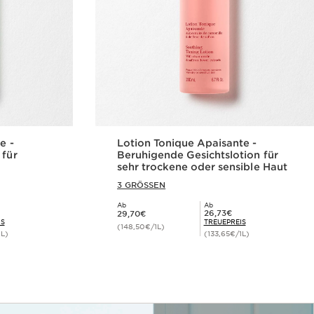
e -
Lotion Tonique Apaisante -
 für
Beruhigende Gesichtslotion für
sehr trockene oder sensible Haut
3 GRÖSSEN
Ab
Ab
Aktueller Preis 29,70€
Mitgliederpreis 26,73€
26,73€
29,70€
IS
TREUEPREIS
(148,50€/1L)
1L)
(133,65€/1L)
cht
Schnellansicht