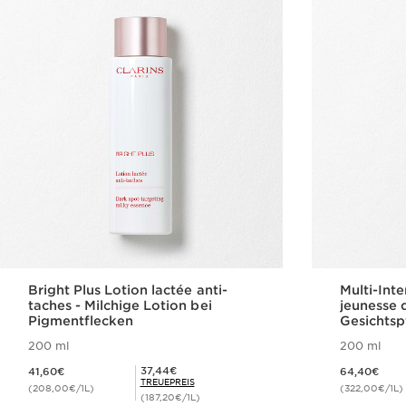
Bright Plus Lotion lactée anti-
Multi-Int
taches - Milchige Lotion bei
jeunesse 
Pigmentflecken
Gesichtsp
200 ml
200 ml
Aktueller Preis 41,60€
Aktueller Preis 64,40€
Mitgliederpreis 37,44€
37,44€
41,60€
64,40€
TREUEPREIS
(208,00€/1L)
(322,00€/1L)
(187,20€/1L)