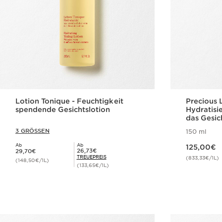
Lotion Tonique - Feuchtigkeit
Precious 
spendende Gesichtslotion
Hydratisi
das Gesic
3 GRÖSSEN
150 ml
Aktueller Preis 125,00€
Ab
Ab
125,00€
Aktueller Preis 29,70€
Mitgliederpreis 26,73€
26,73€
29,70€
TREUEPREIS
(833,33€/1L)
(148,50€/1L)
(133,65€/1L)
Schnellansicht