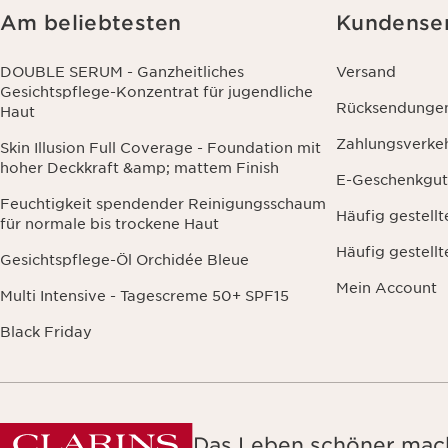
Am beliebtesten
Kundense
DOUBLE SERUM - Ganzheitliches
Versand
Gesichtspflege-Konzentrat für jugendliche
Rücksendunge
Haut
Zahlungsverke
Skin Illusion Full Coverage - Foundation mit
hoher Deckkraft &amp; mattem Finish
E-Geschenkgut
Feuchtigkeit spendender Reinigungsschaum
Häufig gestell
für normale bis trockene Haut
Häufig gestell
Gesichtspflege-Öl Orchidée Bleue
Mein Account
Multi Intensive - Tagescreme 50+ SPF15
Black Friday
Das Leben schöner mach