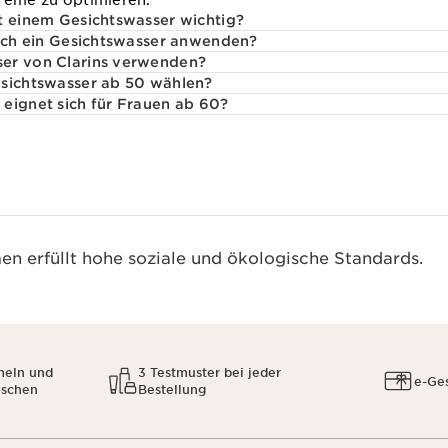
reme zu optimieren.
t einem Gesichtswasser wichtig?
 ich ein Gesichtswasser anwenden?
er von Clarins verwenden?
esichtswasser ab 50 wählen?
eignet sich für Frauen ab 60?
n erfüllt hohe soziale und ökologische Standards.
meln und
3 Testmuster bei jeder
e-Ge
uschen
Bestellung