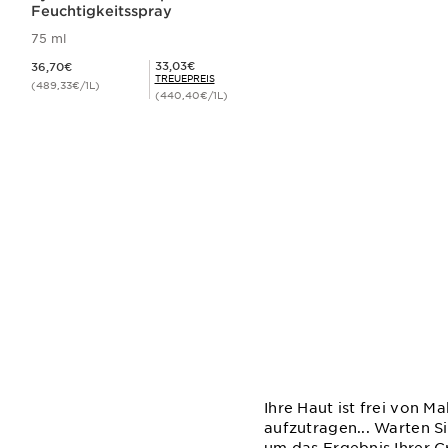
Feuchtigkeitsspray
75 ml
Aktueller Preis 36,70€
Mitgliederpreis 33,03€
33,03€
36,70€
TREUEPREIS
(489,33€/1L)
(440,40€/1L)
Schnellansicht
Ihre Haut ist frei von M
aufzutragen... Warten S