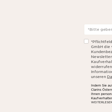
*Bitte geben
*Pflichtfel
GmbH die 
Kundenbez
Newsletter
Kaufverhalt
widerrufen
Informatio
unseren
Da
Indem Sie auf
Clarins Öste
Ihnen person
Kaufverhalte
WEITERLESE
sozialen Net