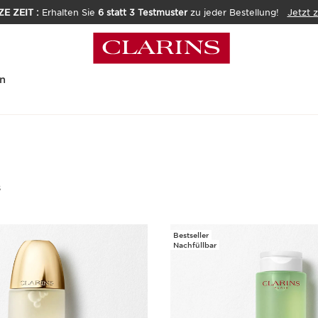
E ZEIT :
Erhalten Sie
6 statt 3 Testmuster
zu jeder Bestellung!
Jetzt 
n
s
Bestseller
Nachfüllbar