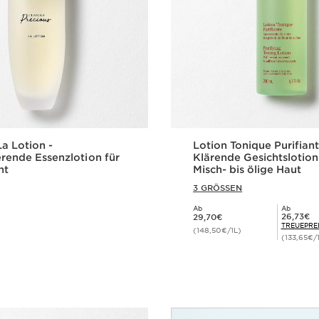
La Lotion -
Lotion Tonique Purifiant
erende Essenzlotion für
Klärende Gesichtslotion
ht
Misch- bis ölige Haut
3 GRÖSSEN
Ab
Ab
Aktueller Preis 29,70€
Mitgliederpreis 26,73€
26,73€
29,70€
TREUEPRE
(148,50€/1L)
(133,65€/
Schnellansicht
Schnellansi