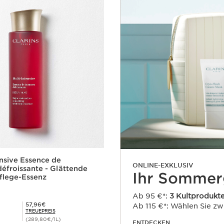
ensive Essence de
ONLINE-EXKLUSIV
défroissante - Glättende
Ihr Sommer
flege-Essenz
Ab 95 €*:
3 Kultprodukt
Mitgliederpreis 57,96€
57,96€
Ab 115 €*: Wählen Sie z
TREUEPREIS
(289,80€/1L)
ENTDECKEN