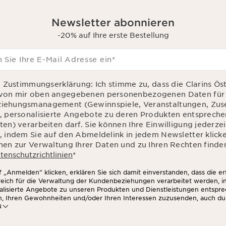
Newsletter abonnieren
-20% auf Ihre erste Bestellung
 Sie Ihre E-Mail Adresse ein
*
d Zustimmungserklärung: Ich stimme zu, dass die Clarins Ös
von mir oben angegebenen personenbezogenen Daten für 
iehungsmanagement (Gewinnspiele, Veranstaltungen, Zu
, personalisierte Angebote zu deren Produkten entsprec
en) verarbeiten darf. Sie können Ihre Einwilligung jederzei
, indem Sie auf den Abmeldelink in jedem Newsletter klick
nen zur Verwaltung Ihrer Daten und zu Ihren Rechten finden
tenschutzrichtlinien
*
 „Anmelden“ klicken, erklären Sie sich damit einverstanden, dass die e
rreich für die Verwaltung der Kundenbeziehungen verarbeitet werden, 
alisierte Angebote zu unseren Produkten und Dienstleistungen entspr
n, Ihren Gewohnheiten und/oder Ihren Interessen zuzusenden, auch du
N
zwerken und auf Websites Dritter, sowie für analytische Zwecke.