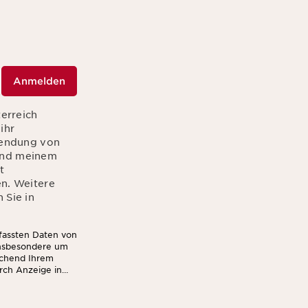
Anmelden
terreich
ihr
sendung von
hend meinem
t
en. Weitere
 Sie in
rfassten Daten von
insbesondere um
echend Ihrem
rch Anzeige in