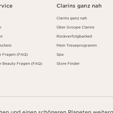
rvice
Clarins ganz nah
Clarins ganz nah
n
Über Groupe Clarins
hr
Rückverfolgbarkeit
schein
Mein Treueprogramm
te Fragen (FAQ)
Spa
te Beauty Fragen (FAQ)
Store Finder
en und einen schöneren Planeten weiter