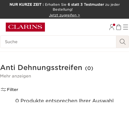
NUR KURZE ZEIT :
Erhalten Sie
6 statt 3 Testmuster
zu jeder
Bestellung!
WEITER ZUM INHALT
Jetzt zugreifen >
ZUM FOOTER GEHEN
Legende suchen
Anti Dehnungsstreifen
(0)
Mehr anzeigen
Filter
0 Produkte entsprechen Ihrer Auswahl
Alle Filter zurücksetzen