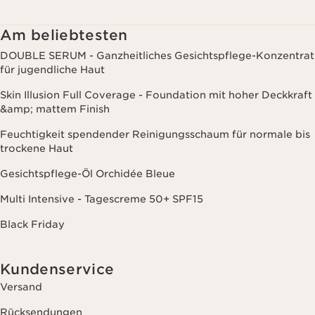
Kaufverhalten, Ihren Gewohnheiten und/oder Ihren Interessen
zuzusenden, auch durch Anzeige in sozialen Netzwerken und auf
Websites Dritter, sowie für analytische Zwecke.
Am beliebtesten
DOUBLE SERUM - Ganzheitliches Gesichtspflege-Konzentrat
für jugendliche Haut
Skin Illusion Full Coverage - Foundation mit hoher Deckkraft
&amp; mattem Finish
Feuchtigkeit spendender Reinigungsschaum für normale bis
trockene Haut
Gesichtspflege-Öl Orchidée Bleue
Multi Intensive - Tagescreme 50+ SPF15
Black Friday
Kundenservice
Versand
Rücksendungen