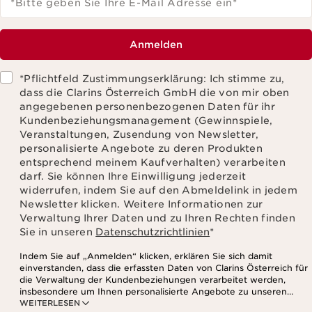
*Bitte geben Sie Ihre E-Mail Adresse ein
*
Anmelden
*Pflichtfeld Zustimmungserklärung: Ich stimme zu,
dass die Clarins Österreich GmbH die von mir oben
angegebenen personenbezogenen Daten für ihr
Kundenbeziehungsmanagement (Gewinnspiele,
Veranstaltungen, Zusendung von Newsletter,
personalisierte Angebote zu deren Produkten
entsprechend meinem Kaufverhalten) verarbeiten
darf. Sie können Ihre Einwilligung jederzeit
widerrufen, indem Sie auf den Abmeldelink in jedem
Newsletter klicken. Weitere Informationen zur
Verwaltung Ihrer Daten und zu Ihren Rechten finden
Sie in unseren
Datenschutzrichtlinien
*
Indem Sie auf „Anmelden“ klicken, erklären Sie sich damit
einverstanden, dass die erfassten Daten von Clarins Österreich für
die Verwaltung der Kundenbeziehungen verarbeitet werden,
insbesondere um Ihnen personalisierte Angebote zu unseren
WEITERLESEN
Produkten und Dienstleistungen entsprechend Ihrem