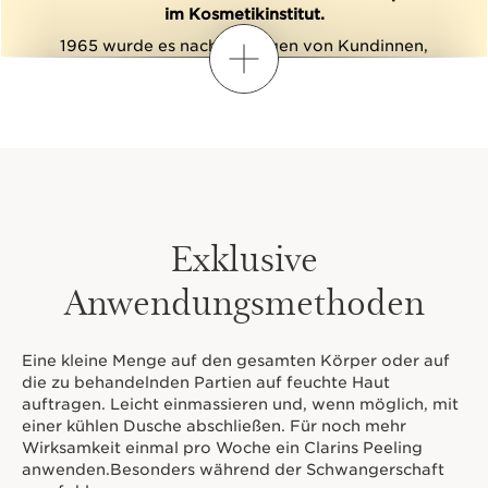
im Kosmetikinstitut.
1965 wurde es nach Anfragen von Kundinnen,
Öffnen
welche die wohltuende Wirkung der in unseren
Behandlungen eingesetzten Öle bei sich zu Hause
erleben wollten, erstmals in den Verkauf gebracht.
Heute ist es das bevorzugte Pflege-Öl unserer
Kundinnen.
Exklusive
Anwendungsmethoden
Für jedes verkaufte Huile “Tonic“* leistet
Clarins einen Beitrag an die Fondation
Arthritis und finanziert Forschungsvorhaben
Eine kleine Menge auf den gesamten Körper oder auf
zu entzündlichen rheumatischen
die zu behandelnden Partien auf feuchte Haut
Erkrankungen.
auftragen. Leicht einmassieren und, wenn möglich, mit
einer kühlen Dusche abschließen. Für noch mehr
UNTERSTÜTZEN AUCH SIE DIE FORSCHUNG
Wirksamkeit einmal pro Woche ein Clarins Peeling
MIT DEM KAUF EINES HUILE “TONIC“!
anwenden.Besonders während der Schwangerschaft