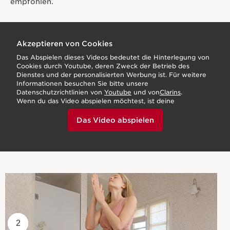
empfohlen.
*Dieses Öl ist ein Kosmetikprodukt. Es hat keinerlei
therapeutische Wirkung bei Rheuma.
Akzeptieren von Cookies
Entdecken
Das Abspielen dieses Videos bedeutet die Hinterlegung von
Cookies durch Youtube, deren Zweck der Betrieb des
Dienstes und der personalisierten Werbung ist. Für weitere
Informationen besuchen Sie bitte unsere
Datenschutzrichtlinien von
Youtube
und von
Clarins
.
Wenn du das Video abspielen möchtest, ist deine
Zustimmung erforderlich, indem du unten klickst.
Das Video abspielen
1
2