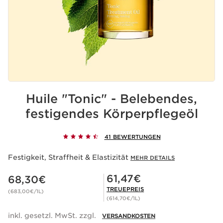
Huile "Tonic" - Belebendes,
festigendes Körperpflegeöl
41 BEWERTUNGEN
Festigkeit, Straffheit & Elastizität
MEHR DETAILS
Aktueller Preis 68,30€
Mitgliederpreis 61,47€
61,47€
68,30€
TREUEPREIS
(683,00€/1L)
(614,70€/1L)
inkl. gesetzl. MwSt. zzgl.
VERSANDKOSTEN