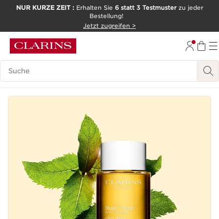
NUR KURZE ZEIT :
Erhalten Sie
6 statt 3 Testmuster
zu jeder
Bestellung!
WEITER ZUM INHALT
Jetzt zugreifen >
ZUM FOOTER GEHEN
Legende suchen