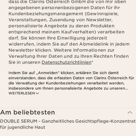
dass die Clarins Österreich GmbH die von mir oben
angegebenen personenbezogenen Daten für ihr
Kundenbeziehungsmanagement (Gewinnspiele,
Veranstaltungen, Zusendung von Newsletter,
personalisierte Angebote zu deren Produkten
entsprechend meinem Kaufverhalten) verarbeiten
darf. Sie können Ihre Einwilligung jederzeit
widerrufen, indem Sie auf den Abmeldelink in jedem
Newsletter klicken. Weitere Informationen zur
Verwaltung Ihrer Daten und zu Ihren Rechten finden
Sie in unseren
Datenschutzrichtlinien
*
Indem Sie auf „Anmelden“ klicken, erklären Sie sich damit
einverstanden, dass die erfassten Daten von Clarins Österreich für
die Verwaltung der Kundenbeziehungen verarbeitet werden,
insbesondere um Ihnen personalisierte Angebote zu unseren
WEITERLESEN
Produkten und Dienstleistungen entsprechend Ihrem
Kaufverhalten, Ihren Gewohnheiten und/oder Ihren Interessen
zuzusenden, auch durch Anzeige in sozialen Netzwerken und auf
Websites Dritter, sowie für analytische Zwecke.
Am beliebtesten
DOUBLE SERUM - Ganzheitliches Gesichtspflege-Konzentrat
für jugendliche Haut