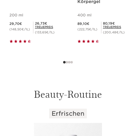
Körpergel
200 ml
400 ml
Aktueller Preis 29,70€
Aktueller Preis 89,10€
Mitgliederpreis 26,73€
Mitgliederpreis 80,19€
26,73€
80,19€
29,70€
89,10€
TREUEPREIS
TREUEPREIS
(148,50€/1L)
(222,75€/1L)
(133,65€/1L)
(200,48€/1L)
Beauty-Routine
Erfrischen
WEITER ZUM INHALT