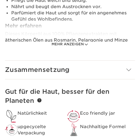
Pflegt die Haut weich und seidig.
Nährt und beugt dem Austrocknen vor.
Parfümiert die Haut und sorgt für ein angenehmes
Gefühl des Wohlbefindens.
Mehr erfahren
Dieses Körperöl aus 100% Pflanzenextrakten mit
ätherischen Ölen aus Rosmarin, Pelargonie und Minze
MEHR ANZEIGEN
strafft und stärkt das Gewebe, beugt einem
Spannkraftverlust und Dehnungsstreifen durch
verbesserte Elastizität vor. Es macht die Haut glatt,
seidenweich und verhindert das Austrocknen der
Zusammensetzung
oberen
Hautschichten. Die Aromaessenzen fördern ein Gefühl
absoluten Wohlbefindens.
Gut für die Haut, besser für den
WEITER ZUM INHALT
Vorsichtsmaßnahme bei der Verwendung
Planeten
Nur für Erwachsene.
Clarins Plus
Natürlichkeit
Eco friendly jar
Dieses Körperpflege-Öl - das Lieblingsprodukt
schwangerer Frauen - wurde 1965 aus 100%
upgecycelte
Nachhaltige Formel
Pflanzenextrakten entwickelt.
Verpackung