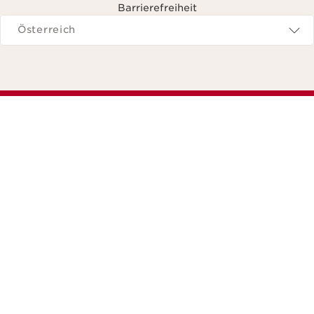
Barrierefreiheit
avigieren zu
Österreich