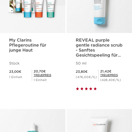
My Clarins
REVEAL purple
Pflegeroutine für
gentle radiance scrub
junge Haut
- Sanftes
Gesichtspeeling für
strahlende Haut
Stück
50 ml
Aktueller Preis 23,00€
Aktueller Preis 23,80€
Mitgliederpreis 20,70€
Mitgliederpreis 21,42€
20,70€
21,42€
23,00€
23,80€
TREUEPREIS
TREUEPREIS
1 Einheit
(476,00€/1L)
1 Einheit
(428,40€/1L)