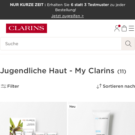
NUR KURZE ZEIT :
Erhalten Sie
6 statt 3 Testmuster
zu jeder
Bestellung!
WEITER ZUM INHALT
Jetzt zugreifen >
ZUM FOOTER GEHEN
Legende suchen
Jugendliche Haut - My Clarins
(11)
Filter
Sortieren nach
Neu