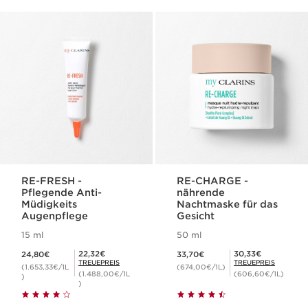
RE-FRESH -
RE-CHARGE -
Pflegende Anti-
nährende
Müdigkeits
Nachtmaske für das
Augenpflege
Gesicht
15 ml
50 ml
Aktueller Preis 24,80€
Aktueller Preis 33,70€
Mitgliederpreis 22,32€
Mitgliederpreis 30,33€
22,32€
30,33€
24,80€
33,70€
TREUEPREIS
TREUEPREIS
(1.653,33€/1L
(674,00€/1L)
(1.488,00€/1L
(606,60€/1L)
)
)