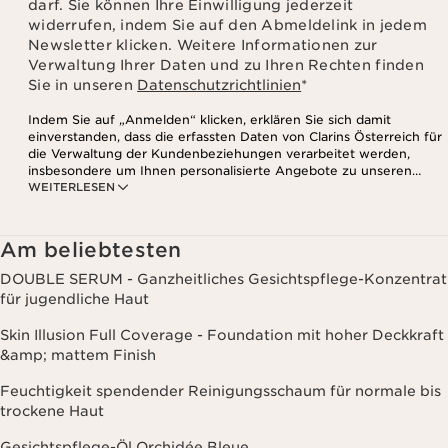
darf. Sie können Ihre Einwilligung jederzeit
widerrufen, indem Sie auf den Abmeldelink in jedem
Newsletter klicken. Weitere Informationen zur
Verwaltung Ihrer Daten und zu Ihren Rechten finden
Sie in unseren
Datenschutzrichtlinien
*
Indem Sie auf „Anmelden“ klicken, erklären Sie sich damit
einverstanden, dass die erfassten Daten von Clarins Österreich für
die Verwaltung der Kundenbeziehungen verarbeitet werden,
insbesondere um Ihnen personalisierte Angebote zu unseren
WEITERLESEN
Produkten und Dienstleistungen entsprechend Ihrem
Kaufverhalten, Ihren Gewohnheiten und/oder Ihren Interessen
zuzusenden, auch durch Anzeige in sozialen Netzwerken und auf
Websites Dritter, sowie für analytische Zwecke.
Am beliebtesten
DOUBLE SERUM - Ganzheitliches Gesichtspflege-Konzentrat
für jugendliche Haut
Skin Illusion Full Coverage - Foundation mit hoher Deckkraft
&amp; mattem Finish
Feuchtigkeit spendender Reinigungsschaum für normale bis
trockene Haut
Gesichtspflege-Öl Orchidée Bleue