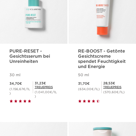
PURE-RESET -
RE-BOOST - Getönte
Gesichtsserum bei
Gesichtscreme
Unreinheiten
spendet Feuchtigkeit
und Energie
30 ml
50 ml
Aktueller Preis 34,70€
Aktueller Preis 31,70€
Mitgliederpreis 31,23€
Mitgliederpreis 28,53€
31,23€
28,53€
34,70€
31,70€
TREUEPREIS
TREUEPREIS
(1.156,67€/1L
(634,00€/1L)
(1.041,00€/1L
(570,60€/1L)
)
)