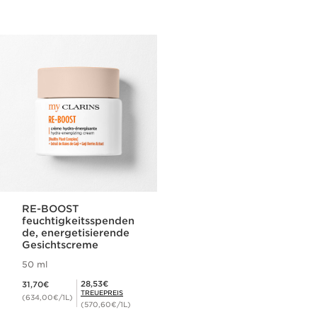
RE-BOOST
feuchtigkeitsspenden
de, energetisierende
Gesichtscreme
50 ml
Aktueller Preis 31,70€
Mitgliederpreis 28,53€
28,53€
31,70€
TREUEPREIS
(634,00€/1L)
(570,60€/1L)