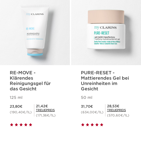
RE-MOVE -
PURE-RESET -
Klärendes
Mattierendes Gel bei
Reinigungsgel für
Unreinheiten im
das Gesicht
Gesicht
125 ml
50 ml
Aktueller Preis 23,80€
Aktueller Preis 31,70€
Mitgliederpreis 21,42€
Mitgliederpreis 28,53€
21,42€
28,53€
23,80€
31,70€
TREUEPREIS
TREUEPREIS
(190,40€/1L)
(634,00€/1L)
(171,36€/1L)
(570,60€/1L)