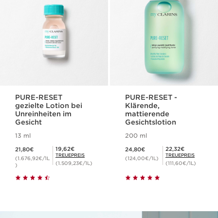
PURE-RESET
PURE-RESET -
gezielte Lotion bei
Klärende,
Unreinheiten im
mattierende
Gesicht
Gesichtslotion
13 ml
200 ml
Aktueller Preis 21,80€
Aktueller Preis 24,80€
Mitgliederpreis 19,62€
Mitgliederpreis 22,32€
19,62€
22,32€
21,80€
24,80€
TREUEPREIS
TREUEPREIS
(1.676,92€/1L
(124,00€/1L)
(1.509,23€/1L)
(111,60€/1L)
)