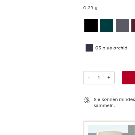
0,29 g
03 blue orchid
-
1
+
Warenkorb anzeigen
Sie können minde
sammeln.