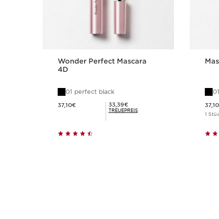
Wonder Perfect Mascara
Mas
4D
01 perfect black
01
Aktueller Preis 37,10€
Aktueller Preis 37
Mitgliederpreis 33,39€
33,39€
37,10€
37,1
TREUEPREIS
1 Stü
Schnellansicht