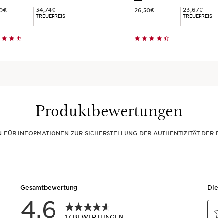
 38,60€
Aktueller Preis 26,30€
Mitgliederpreis 34,74€
Mitgliederpreis 23,67€
34,74€
23,67€
60€
26,30€
TREUEPREIS
TREUEPREIS
Schnellansicht
Schnellansich
Produktbewertungen
EN FÜR INFORMATIONEN ZUR SICHERSTELLUNG DER AUTHENTIZITÄT DE