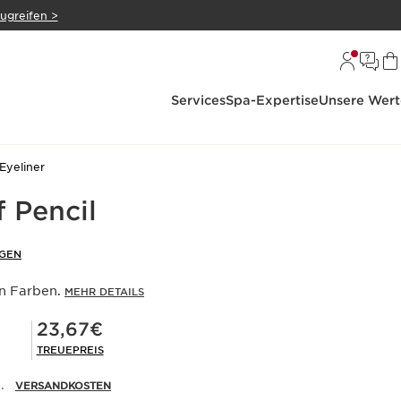
zugreifen >
Services
Spa-Expertise
Unsere Wert
Eyeliner
 Pencil
GEN
n Farben.
MEHR DETAILS
Mitgliederpreis 23,67€
23,67€
TREUEPREIS
.
VERSANDKOSTEN