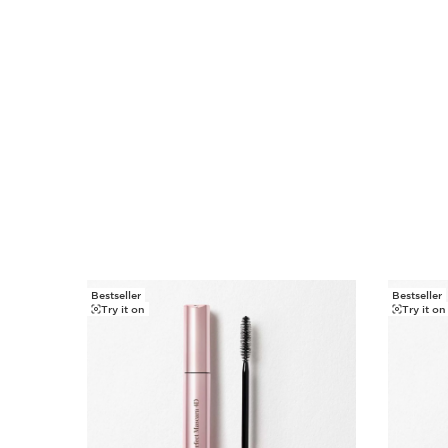
Bestseller
Bestseller
WEITER ZUM INHALT
Try it on
Try it on