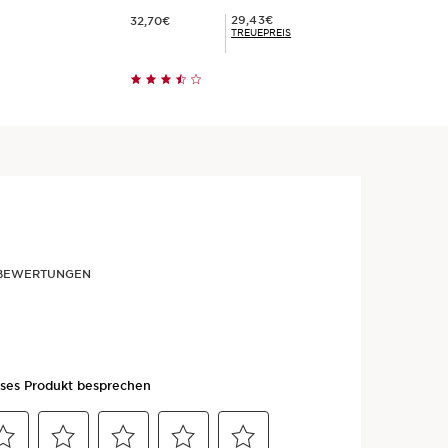
Aktueller Preis 32,70€
Mitgliederpreis 29,43€
29,43€
32,70€
TREUEPREIS
t
Schnellansicht
R BEWERTUNGEN