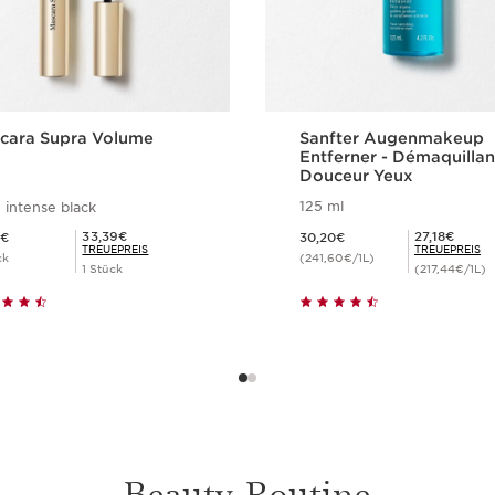
cara Supra Volume
Sanfter Augenmakeup
Entferner - Démaquillan
Douceur Yeux
125 ml
 intense black
,10€
Aktueller Preis 30,20€
Mitgliederpreis 33,39€
Mitgliederpreis 27,18€
33,39€
27,18€
0€
30,20€
TREUEPREIS
TREUEPREIS
ck
(241,60€/1L)
1 Stück
(217,44€/1L)
Schnellansicht
Schnellansich
Beauty-Routine