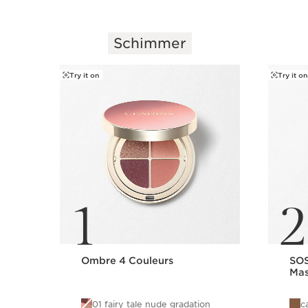
Schimmer
WEITER ZUM INHALT
Try it on
Try it on
1
2
Ombre 4 Couleurs
SOS
Mas
01 fairy tale nude gradation
c