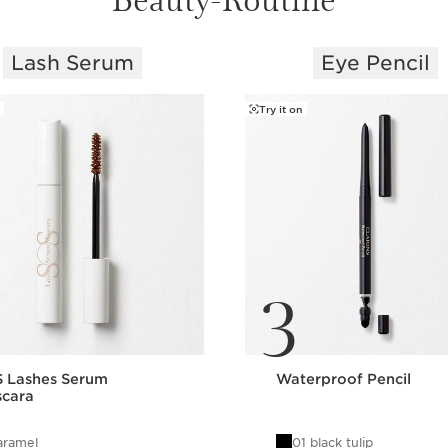
Lash Serum
Eye Pencil
Try it on
3
 Lashes Serum
Waterproof Pencil
cara
aramel
01 black tulip