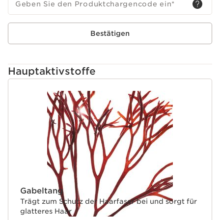
Geben Sie den Produktchargencode ein
*
Zur Formel: Furcellaria-Extrakt + Xylit, ein schützender
Wirkstoffkomplex, der glättet und stärkt, ohne das Haar
Bestätigen
zu beschweren. Die Formel ist frei von Sulfaten* und
Silikonen und hat eine cremige, leichte Textur. Als
zusätzliches Highlight verströmt sie ihren
charakteristischen Duft, eine sinnliche, dezente, aber
Hauptaktivstoffe
unverkennbare Duftkomposition.
*frei von Sulfat-Tensiden
WEITER ZUM INHALT
Clarins Plus
Eine Haarpflegeserie*, die wie Hautpflege** konzipiert
ist: gleiche Wirksamkeit, gleiche Ansprüche, gleiche
hochwirksame Wirkstoffe, gleiche Leidenschaft für das
sensorische Erlebnis.*Haarpflege**Hautpflege
Gabeltang
Trägt zum Schutz der Haarfaser bei und sorgt für
glatteres Haar