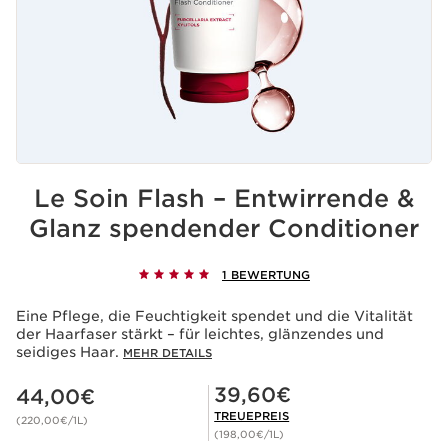
Le Soin Flash – Entwirrende &
Glanz spendender Conditioner
1 BEWERTUNG
Eine Pflege, die Feuchtigkeit spendet und die Vitalität
der Haarfaser stärkt – für leichtes, glänzendes und
seidiges Haar.
MEHR DETAILS
Aktueller Preis 44,00€
Mitgliederpreis 39,60€
39,60€
44,00€
TREUEPREIS
(220,00€/1L)
(198,00€/1L)