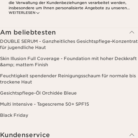
die Verwaltung der Kundenbeziehungen verarbeitet werden,
insbesondere um Ihnen personalisierte Angebote zu unseren
WEITERLESEN
Produkten und Dienstleistungen entsprechend Ihrem
Kaufverhalten, Ihren Gewohnheiten und/oder Ihren Interessen
zuzusenden, auch durch Anzeige in sozialen Netzwerken und auf
Websites Dritter, sowie für analytische Zwecke.
Am beliebtesten
DOUBLE SERUM - Ganzheitliches Gesichtspflege-Konzentrat
für jugendliche Haut
Skin Illusion Full Coverage - Foundation mit hoher Deckkraft
&amp; mattem Finish
Feuchtigkeit spendender Reinigungsschaum für normale bis
trockene Haut
Gesichtspflege-Öl Orchidée Bleue
Multi Intensive - Tagescreme 50+ SPF15
Black Friday
Kundenservice