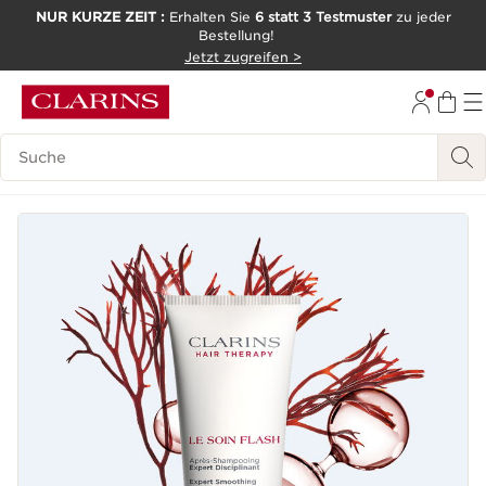
NUR KURZE ZEIT :
Erhalten Sie
6 statt 3 Testmuster
zu jeder
Bestellung!
WEITER ZUM INHALT
Jetzt zugreifen >
ZUM FOOTER GEHEN
Legende suchen