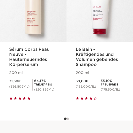
Sérum Corps Peau
Le Bain –
Neuve -
Kräftigendes und
Hauterneuerndes
Volumen gebendes
Körperserum
Shampoo
200 ml
200 ml
Aktueller Preis 71,30€
Aktueller Preis 39,00€
Mitgliederpreis 64,17€
Mitgliederpreis 35,10€
64,17€
35,10€
71,30€
39,00€
TREUEPREIS
TREUEPREIS
(356,50€/1L)
(195,00€/1L)
(320,85€/1L)
(175,50€/1L)