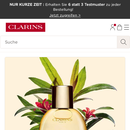
NUR KURZE ZEIT :
Erhalten Sie
6 statt 3 Testmuster
zu jeder
Bestellung!
WEITER ZUM INHALT
Jetzt zugreifen >
ZUM FOOTER GEHEN
Legende suchen