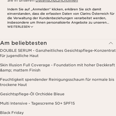
Sie in unseren
Datenschutzrichtlinien
*
Indem Sie auf „Anmelden“ klicken, erklären Sie sich damit
einverstanden, dass die erfassten Daten von Clarins Österreich für
die Verwaltung der Kundenbeziehungen verarbeitet werden,
insbesondere um Ihnen personalisierte Angebote zu unseren
WEITERLESEN
Produkten und Dienstleistungen entsprechend Ihrem
Kaufverhalten, Ihren Gewohnheiten und/oder Ihren Interessen
zuzusenden, auch durch Anzeige in sozialen Netzwerken und auf
Websites Dritter, sowie für analytische Zwecke.
Am beliebtesten
DOUBLE SERUM - Ganzheitliches Gesichtspflege-Konzentrat
für jugendliche Haut
Skin Illusion Full Coverage - Foundation mit hoher Deckkraft
&amp; mattem Finish
Feuchtigkeit spendender Reinigungsschaum für normale bis
trockene Haut
Gesichtspflege-Öl Orchidée Bleue
Multi Intensive - Tagescreme 50+ SPF15
Black Friday