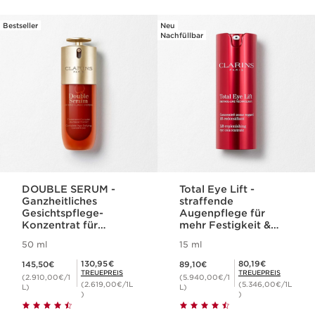
Bestseller
Neu
WEITER ZUM INHALT
Nachfüllbar
DOUBLE SERUM -
Total Eye Lift -
Ganzheitliches
straffende
Gesichtspflege-
Augenpflege für
Konzentrat für
mehr Festigkeit &
jugendliche Haut
Hautdichte
50 ml
15 ml
Aktueller Preis 145,50€
Aktueller Preis 89,10€
Mitgliederpreis 130,95€
Mitgliederpreis 80,19€
130,95€
80,19€
145,50€
89,10€
TREUEPREIS
TREUEPREIS
(2.910,00€/1
(5.940,00€/1
(2.619,00€/1L
(5.346,00€/1L
L)
L)
)
)