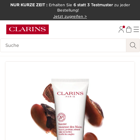
NUR KURZE ZEIT :
Erhalten Sie
6 statt 3 Testmuster
zu jeder
Bestellung!
WEITER ZUM INHALT
Jetzt zugreifen >
ZUM FOOTER GEHEN
Legende suchen