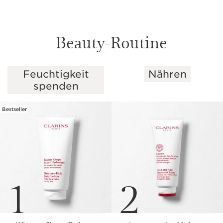
Beauty-Routine
Feuchtigkeit
Nähren
WEITER ZUM INHALT
spenden
Bestseller
1
2