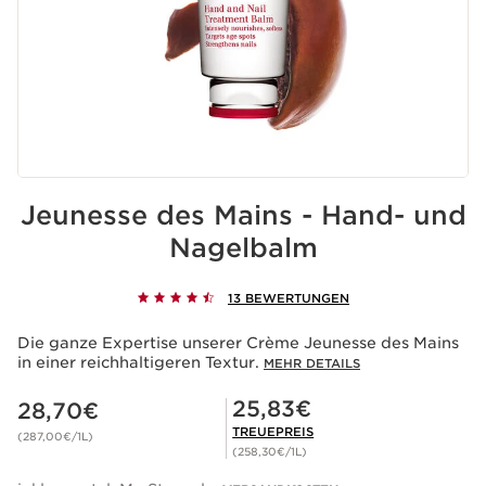
Jeunesse des Mains - Hand- und
Nagelbalm
13 BEWERTUNGEN
Die ganze Expertise unserer Crème Jeunesse des Mains
in einer reichhaltigeren Textur.
MEHR DETAILS
Aktueller Preis 28,70€
Mitgliederpreis 25,83€
25,83€
28,70€
TREUEPREIS
(287,00€/1L)
(258,30€/1L)