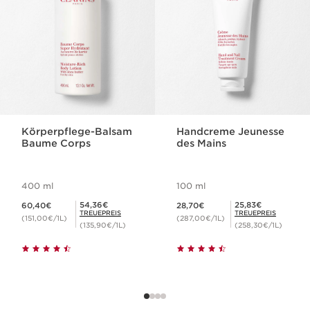
Körperpflege-Balsam
Handcreme Jeunesse
Baume Corps
des Mains
400 ml
100 ml
Aktueller Preis 60,40€
Aktueller Preis 28,70€
Mitgliederpreis 54,36€
Mitgliederpreis 25,83€
54,36€
25,83€
60,40€
28,70€
TREUEPREIS
TREUEPREIS
(151,00€/1L)
(287,00€/1L)
(135,90€/1L)
(258,30€/1L)