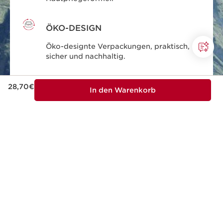
ÖKO-DESIGN
Öko-designte Verpackungen, praktisch,
sicher und nachhaltig.
Aktueller Preis 28,70€
SCHÖNHEIT MIT
28,70€
In den Warenkorb
VERANTWORTUNG
Clarins engagiert sich für eine
verantwortungsbewusste Schönheit.
MADE IN FRANCE
Alle unsere Hautpflegeprodukte werden
in Frankreich entwickelt und produziert.