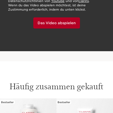
Datenschutzrichtlinien von
Youtube
und von
Clarins
.
Wenn du das Video abspielen möchtest, ist deine
Zustimmung erforderlich, indem du unten klickst.
Das Video abspielen
Häufig zusammen gekauft
Bestseller
Bestseller
WEITER ZUM INHALT