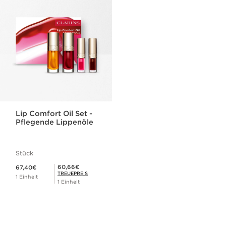
Lip Comfort Oil Set -
Pflegende Lippenöle
Stück
Aktueller Preis 67,40€
Mitgliederpreis 60,66€
60,66€
67,40€
TREUEPREIS
1 Einheit
1 Einheit