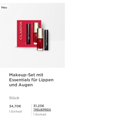
Neu
Makeup-Set mit
Essentials für Lippen
und Augen
Stück
Aktueller Preis 34,70€
Mitgliederpreis 31,23€
31,23€
34,70€
TREUEPREIS
1 Einheit
1 Einheit