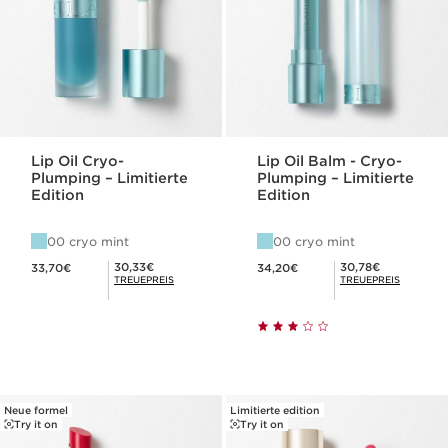
Lip Oil Cryo-
Lip Oil Balm - Cryo-
Plumping – Limitierte
Plumping – Limitierte
Edition
Edition
00 cryo mint
00 cryo mint
Aktueller Preis 33,70€
Aktueller Preis 34,20€
Mitgliederpreis 30,33€
Mitgliederpreis 30,78€
30,33€
30,78€
33,70€
34,20€
TREUEPREIS
TREUEPREIS
Neue formel
Limitierte edition
Try it on
Try it on