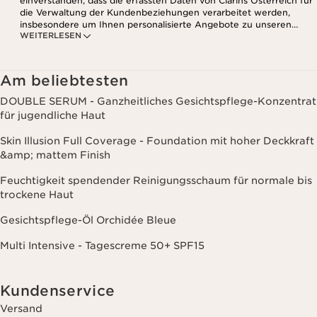
einverstanden, dass die erfassten Daten von Clarins Österreich für
die Verwaltung der Kundenbeziehungen verarbeitet werden,
insbesondere um Ihnen personalisierte Angebote zu unseren
WEITERLESEN
Produkten und Dienstleistungen entsprechend Ihrem
Kaufverhalten, Ihren Gewohnheiten und/oder Ihren Interessen
zuzusenden, auch durch Anzeige in sozialen Netzwerken und auf
Websites Dritter, sowie für analytische Zwecke.
Am beliebtesten
DOUBLE SERUM - Ganzheitliches Gesichtspflege-Konzentrat
für jugendliche Haut
Skin Illusion Full Coverage - Foundation mit hoher Deckkraft
&amp; mattem Finish
Feuchtigkeit spendender Reinigungsschaum für normale bis
trockene Haut
Gesichtspflege-Öl Orchidée Bleue
Multi Intensive - Tagescreme 50+ SPF15
Kundenservice
Versand