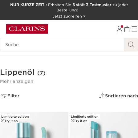
NUR KURZE ZEIT :
Erhalten Sie
6 statt 3 Testmuster
zu jeder
Bestellung!
WEITER ZUM INHALT
Jetzt zugreifen >
ZUM FOOTER GEHEN
Legende suchen
Lippenöl
(7)
Mehr anzeigen
Filter
Sortieren nach
Limitierte edition
Limitierte edition
Try it on
Try it on