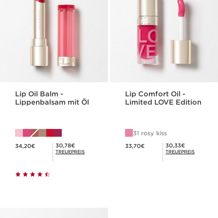
Lip Oil Balm -
Lip Comfort Oil -
Lippenbalsam mit Öl
Limited LOVE Edition
31 rosy kiss
Aktueller Preis 34,20€
Aktueller Preis 33,70€
Mitgliederpreis 30,78€
Mitgliederpreis 30,33€
30,78€
30,33€
34,20€
33,70€
TREUEPREIS
TREUEPREIS