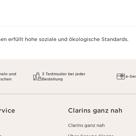
n erfüllt hohe soziale und ökologische Standards.
meln und
3 Testmuster bei jeder
e-Ge
uschen
Bestellung
rvice
Clarins ganz nah
Clarins ganz nah