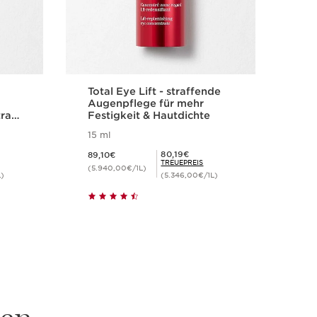
Total Eye Lift - straffende
Augenpflege für mehr
rat
Festigkeit & Hautdichte
15 ml
Aktueller Preis 89,10€
Mitgliederpreis 80,19€
80,19€
89,10€
TREUEPREIS
(5.940,00€/1L)
L)
(5.346,00€/1L)
t
Schnellansicht
en.