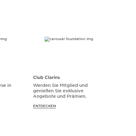
Club Clarins
Virtu
yse in
Werden Sie Mitglied und
Finde
genießen Sie exklusive
mit 
Angebote und Prämien.
LOS G
ENTDECKEN