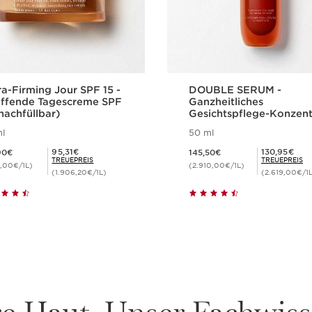
ra-Firming Jour SPF 15 -
DOUBLE SERUM -
affende Tagescreme SPF
Ganzheitliches
nachfüllbar)
Gesichtspflege-Konzent
für jugendliche Haut
l
50 ml
s 105,90€
Aktueller Preis 145,50€
Mitgliederpreis 95,31€
Mitgliederpreis 130,95€
95,31€
130,95€
90€
145,50€
TREUEPREIS
TREUEPREIS
8,00€/1L)
(2.910,00€/1L)
(1.906,20€/1L)
(2.619,00€/1
Schnellansicht
Schnellansich
re Haut. Unser Fachwiss