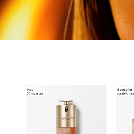
Neu
Bestseller
WEITER ZUM INHALT
Try it on
Nachfüllba