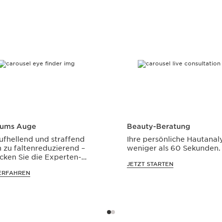
 ums Auge
Beauty-Beratung
ufhellend und straffend
Ihre persönliche Hautanal
n zu faltenreduzierend –
weniger als 60 Sekunden.
cken Sie die Experten-
JETZT STARTEN
pflege von Clarins.
ERFAHREN