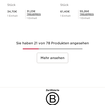
Stück
Stück
Aktueller Preis 34,70€
Aktueller Preis 61,40€
Mitgliederpreis 31,23€
Mitgliederpreis 55,26€
31,23€
55,26€
34,70€
61,40€
TREUEPREIS
TREUEPREIS
1 Einheit
1 Einheit
1 Einheit
1 Einheit
Sie haben 21 von 78 Produkten angesehen
Mehr ansehen