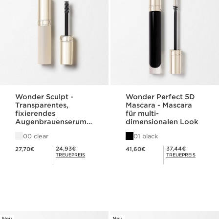
Wonder Sculpt -
Wonder Perfect 5D
Transparentes,
Mascara - Mascara
fixierendes
für multi-
Augenbrauenserum-
dimensionalen Look
Gel
00 clear
01 black
Aktueller Preis 27,70€
Aktueller Preis 41,60€
Mitgliederpreis 24,93€
Mitgliederpreis 37,44€
24,93€
37,44€
27,70€
41,60€
TREUEPREIS
TREUEPREIS
Neu
Neu