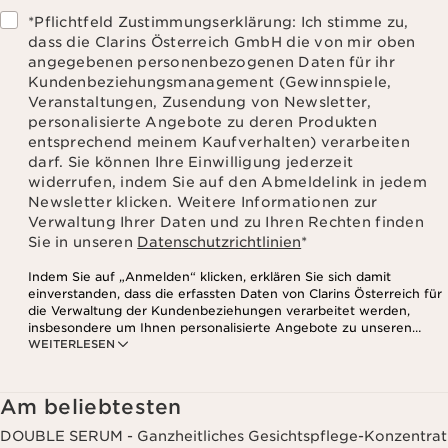
*Pflichtfeld Zustimmungserklärung: Ich stimme zu,
dass die Clarins Österreich GmbH die von mir oben
angegebenen personenbezogenen Daten für ihr
Kundenbeziehungsmanagement (Gewinnspiele,
Veranstaltungen, Zusendung von Newsletter,
personalisierte Angebote zu deren Produkten
entsprechend meinem Kaufverhalten) verarbeiten
darf. Sie können Ihre Einwilligung jederzeit
widerrufen, indem Sie auf den Abmeldelink in jedem
Newsletter klicken. Weitere Informationen zur
Verwaltung Ihrer Daten und zu Ihren Rechten finden
Sie in unseren
Datenschutzrichtlinien
*
Indem Sie auf „Anmelden“ klicken, erklären Sie sich damit
einverstanden, dass die erfassten Daten von Clarins Österreich für
die Verwaltung der Kundenbeziehungen verarbeitet werden,
insbesondere um Ihnen personalisierte Angebote zu unseren
WEITERLESEN
Produkten und Dienstleistungen entsprechend Ihrem
Kaufverhalten, Ihren Gewohnheiten und/oder Ihren Interessen
zuzusenden, auch durch Anzeige in sozialen Netzwerken und auf
Websites Dritter, sowie für analytische Zwecke.
Am beliebtesten
DOUBLE SERUM - Ganzheitliches Gesichtspflege-Konzentrat