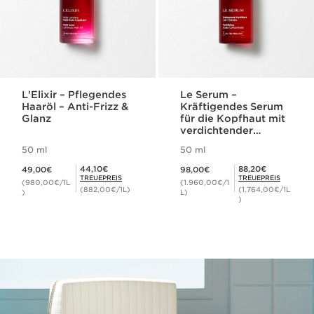
L'Elixir – Pflegendes
Le Serum –
Haaröl – Anti-Frizz &
Kräftigendes Serum
Glanz
für die Kopfhaut mit
verdichtender
Wirkung
50 ml
50 ml
Aktueller Preis 49,00€
Aktueller Preis 98,00€
Mitgliederpreis 44,10€
Mitgliederpreis 88,20€
44,10€
88,20€
49,00€
98,00€
TREUEPREIS
TREUEPREIS
(980,00€/1L
(1.960,00€/1
(882,00€/1L)
(1.764,00€/1L
)
L)
)