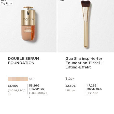
Try it on
DOUBLE SERUM
Gua Sha inspirierter
FOUNDATION
Foundation-Pinsel -
Lifting-Effekt
Stück
31
Aktueller Preis 61,40€
Aktueller Preis 52,50€
Mitgliederpreis 55,26€
Mitgliederpreis 47,25€
55,26€
47,25€
61,40€
52,50€
TREUEPREIS
TREUEPREIS
(2.046,67€/1
1 Einheit
(1.842,00€/1L
1 Einheit
L)
)