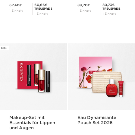
Aktueller Preis 67,40€
Aktueller Preis 89,70€
Mitgliederpreis 60,66€
Mitgliederpreis 80,73€
60,66€
80,73€
67,40€
89,70€
TREUEPREIS
TREUEPREIS
1 Einheit
1 Einheit
1 Einheit
1 Einheit
Neu
Makeup-Set mit
Eau Dynamisante
Essentials für Lippen
Pouch Set 2026
und Augen