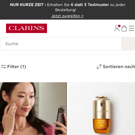
NUR KURZE ZEIT :
Erhalten Sie
6 statt 3 Testmuster
zu jeder
Bestellung!
WEITER ZUM INHALT
Jetzt zugreifen >
ZUM FOOTER GEHEN
Legende suchen
Neuheiten
(78)
Filter (1)
Sortieren nach