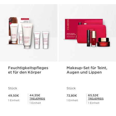
Feuchtigkeitspfleges
Makeup-Set für Teint,
et für den Körper
Augen und Lippen
Stück
Stück
Aktueller Preis 49,50€
Aktueller Preis 72,80€
Mitgliederpreis 44,55€
Mitgliederpreis 65,52€
44,55€
65,52€
49,50€
72,80€
TREUEPREIS
TREUEPREIS
1 Einheit
1 Einheit
1 Einheit
1 Einheit