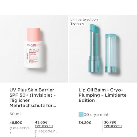
Limitierte edition
Try it on
UV Plus Skin Barrier
Lip Oil Balm - Cryo-
SPF 50+ (Invisible) -
Plumping – Limitierte
Täglicher
Edition
Mehrfachschutz für
das Gesicht SPF 50+
30 ml
00 cryo mint
Aktueller Preis 48,50€
Aktueller Preis 34,20€
Mitgliederpreis 43,65€
Mitgliederpreis 30,78€
43,65€
30,78€
48,50€
34,20€
TREUEPREIS
TREUEPREIS
(1.616,67€/1L
(1.455,00€/1L
)
)