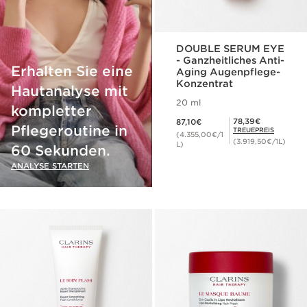
DOUBLE SERUM EYE
- Ganzheitliches Anti-
Erhalten Sie eine
Aging Augenpflege-
Konzentrat
Hautanalyse mit
20 ml
kompletter
Aktueller Preis 87,10€
Mitgliederpreis 78,39€
78,39€
87,10€
Pflegeroutine in
TREUEPREIS
(4.355,00€/1
(3.919,50€/1L)
L)
60 Sekunden.
ANALYSE STARTEN