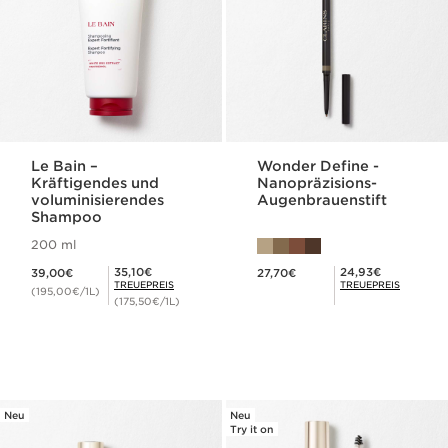
Le Bain –
Wonder Define -
Kräftigendes und
Nanopräzisions-
voluminisierendes
Augenbrauenstift
Shampoo
200 ml
Aktueller Preis 39,00€
Aktueller Preis 27,70€
Mitgliederpreis 35,10€
Mitgliederpreis 24,93€
35,10€
24,93€
39,00€
27,70€
TREUEPREIS
TREUEPREIS
(195,00€/1L)
(175,50€/1L)
Neu
Neu
Try it on