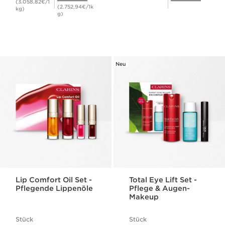
(3.058,82€/1
(2.752,94€/1k
kg)
g)
Neu
Lip Comfort Oil Set -
Total Eye Lift Set -
Pflegende Lippenöle
Pflege & Augen-
Makeup
Stück
Stück