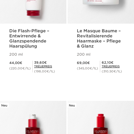
Die Flash-Pflege –
Le Masque Baume –
Entwirrende &
Revitalisierende
Glanzspendende
Haarmaske – Pflege
Haarspülung
& Glanz
200 ml
200 ml
Aktueller Preis 44,00€
Aktueller Preis 69,00€
Mitgliederpreis 39,60€
Mitgliederpreis 62,10€
39,60€
62,10€
44,00€
69,00€
TREUEPREIS
TREUEPREIS
(220,00€/1L)
(345,00€/1L)
(198,00€/1L)
(310,50€/1L)
Neu
Neu