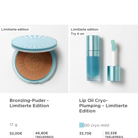
Limitierte edition
Limitierte edition
Try it on
Bronzing-Puder -
Lip Oil Cryo-
Limitierte Edition
Plumping – Limitierte
Edition
17 g
00 cryo mint
Aktueller Preis 52,00€
Aktueller Preis 33,70€
Mitgliederpreis 46,80€
Mitgliederpreis 30,33€
46,80€
30,33€
52,00€
33,70€
TREUEPREIS
TREUEPREIS