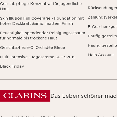
Gesichtspflege-Konzentrat für jugendliche
Rücksendunge
Haut
Zahlungsverke
Skin Illusion Full Coverage - Foundation mit
hoher Deckkraft &amp; mattem Finish
E-Geschenkgut
Feuchtigkeit spendender Reinigungsschaum
Häufig gestell
für normale bis trockene Haut
Häufig gestell
Gesichtspflege-Öl Orchidée Bleue
Mein Account
Multi Intensive - Tagescreme 50+ SPF15
Black Friday
Das Leben schöner mach