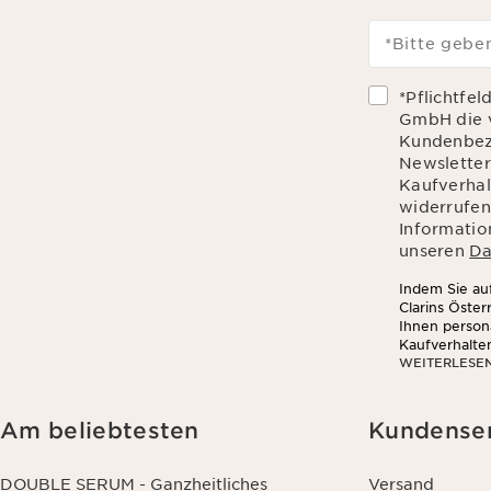
*Bitte geben
*Pflichtfel
GmbH die 
Kundenbez
Newsletter
Kaufverhalt
widerrufen
Informatio
unseren
Da
Indem Sie auf
Clarins Öste
Ihnen person
Kaufverhalte
WEITERLESE
sozialen Net
Am beliebtesten
Kundense
DOUBLE SERUM - Ganzheitliches
Versand