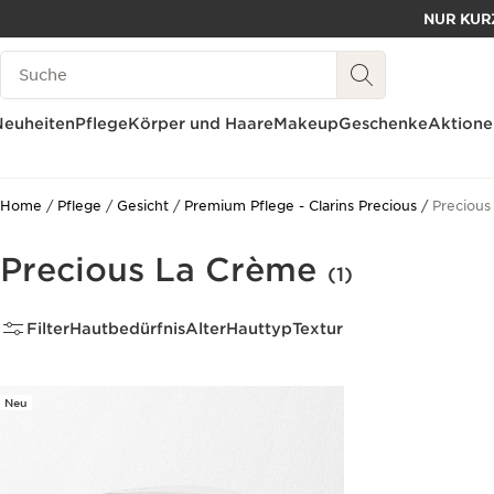
NUR KURZ
WEITER ZUM INHALT
Legende suchen
ZUM FOOTER GEHEN
Neuheiten
Pflege
Körper und Haare
Makeup
Geschenke
Aktione
Home
Pflege
Gesicht
Premium Pflege - Clarins Precious
Precious
Precious La Crème
(1)
Filter
Hautbedürfnis
Alter
Hauttyp
Textur
Neu