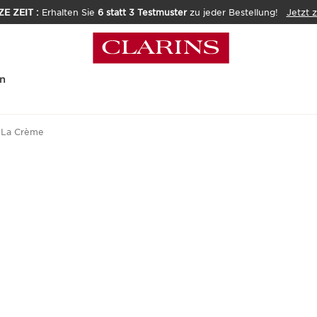
E ZEIT :
Erhalten Sie
6 statt 3 Testmuster
zu jeder Bestellung!
Jetzt 
n
 La Crème