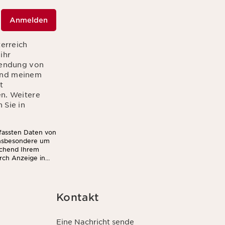
Anmelden
terreich
ihr
sendung von
hend meinem
t
en. Weitere
 Sie in
rfassten Daten von
insbesondere um
echend Ihrem
rch Anzeige in
Kontakt
Eine Nachricht sende