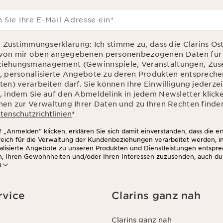
 Sie Ihre E-Mail Adresse ein
*
d Zustimmungserklärung: Ich stimme zu, dass die Clarins Ös
von mir oben angegebenen personenbezogenen Daten für 
iehungsmanagement (Gewinnspiele, Veranstaltungen, Zu
, personalisierte Angebote zu deren Produkten entsprec
en) verarbeiten darf. Sie können Ihre Einwilligung jederzei
, indem Sie auf den Abmeldelink in jedem Newsletter klick
nen zur Verwaltung Ihrer Daten und zu Ihren Rechten finden
tenschutzrichtlinien
*
 „Anmelden“ klicken, erklären Sie sich damit einverstanden, dass die e
rreich für die Verwaltung der Kundenbeziehungen verarbeitet werden, 
alisierte Angebote zu unseren Produkten und Dienstleistungen entspr
n, Ihren Gewohnheiten und/oder Ihren Interessen zuzusenden, auch du
N
zwerken und auf Websites Dritter, sowie für analytische Zwecke.
rvice
Clarins ganz nah
Clarins ganz nah