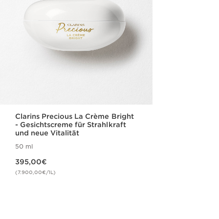
Clarins Precious La Crème Bright
- Gesichtscreme für Strahlkraft
und neue Vitalität
50 ml
Aktueller Preis 395,00€
395,00€
(7.900,00€/1L)
Schnellansicht