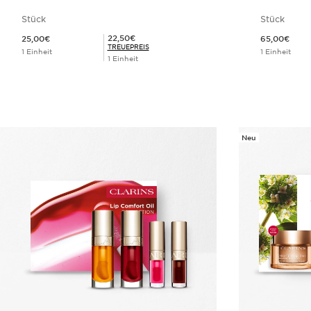
Stück
Stück
Aktueller Preis 25,00€
Aktueller Preis 65,00€
Mitgliederpreis 22,50€
22,50€
25,00€
65,00€
TREUEPREIS
1 Einheit
1 Einheit
1 Einheit
Schnellansicht
Neu