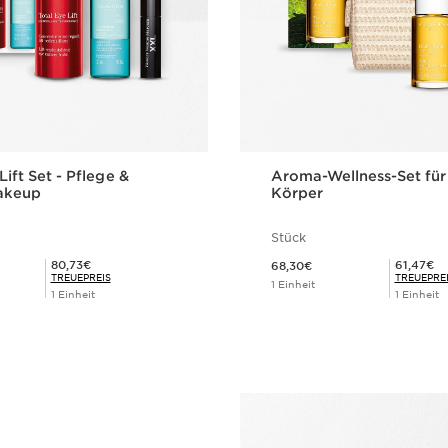
Lift Set - Pflege &
Aroma-Wellness-Set für
akeup
Körper
Stück
Aktueller Preis 68,30€
Mitgliederpreis 80,73€
Mitgliederpreis 61,47€
80,73€
61,47€
68,30€
TREUEPREIS
TREUEPRE
1 Einheit
1 Einheit
1 Einheit
Schnellansicht
Schnellansi