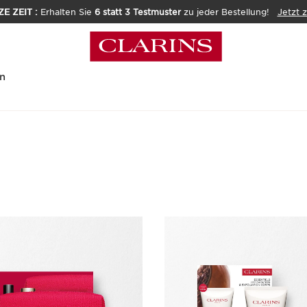
E ZEIT :
Erhalten Sie
6 statt 3 Testmuster
zu jeder Bestellung!
Jetzt 
n