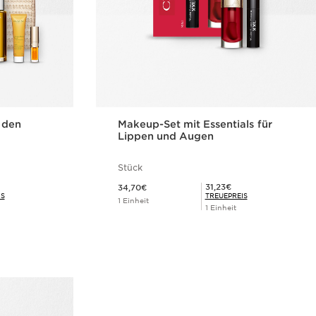
 den
Makeup-Set mit Essentials für
Lippen und Augen
Stück
Aktueller Preis 34,70€
Mitgliederpreis 31,23€
31,23€
34,70€
IS
TREUEPREIS
1 Einheit
1 Einheit
cht
Schnellansicht