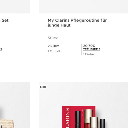
 Set
My Clarins Pflegeroutine für
junge Haut
Stück
Aktueller Preis 23,00€
Mitgliederpreis 20,70€
20,70€
23,00€
IS
TREUEPREIS
1 Einheit
1 Einheit
cht
Schnellansicht
Neu