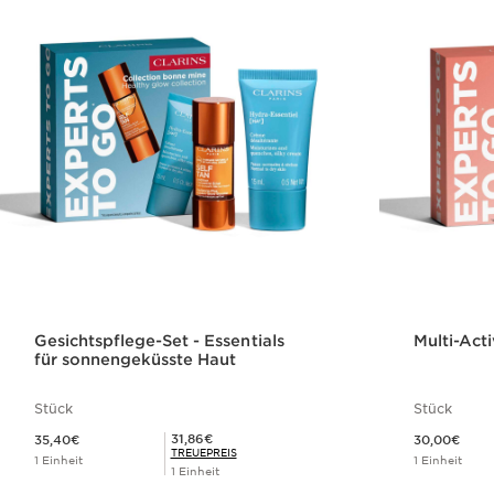
Gesichtspflege-Set - Essentials
Multi-Acti
für sonnengeküsste Haut
Stück
Stück
Aktueller Preis 35,40€
Aktueller Preis 30,00€
Mitgliederpreis 31,86€
31,86€
35,40€
30,00€
TREUEPREIS
1 Einheit
1 Einheit
1 Einheit