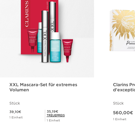
XXL Mascara-Set für extremes
Clarins Pr
Volumen
d'excepti
Stück
Stück
Aktueller Preis 560,00€
Aktueller Preis 39,10€
Mitgliederpreis 35,19€
35,19€
39,10€
560,00€
TREUEPREIS
1 Einheit
1 Einheit
1 Einheit
Schnellansicht