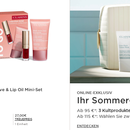
ve & Lip Oil Mini-Set
ONLINE-EXKLUSIV
Ihr Sommer
Ab 95 €*:
3 Kultprodukt
Mitgliederpreis 27,00€
27,00€
Ab 115 €*: Wählen Sie z
TREUEPREIS
1 Einheit
ENTDECKEN