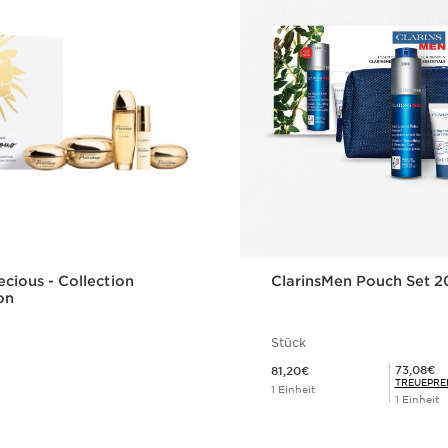
ecious - Collection
ClarinsMen Pouch Set 
on
Stück
Aktueller Preis 81,20€
Mitgliederpreis 73,08€
73,08€
81,20€
TREUEPRE
1 Einheit
1 Einheit
Schnellansicht
Schnellansi