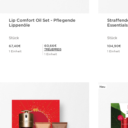
Lip Comfort Oil Set - Pflegende
Straffend
Lippenöle
Essentials
Stück
Stück
Aktueller Preis 67,40€
Aktueller Preis 104,90€
Mitgliederpreis 60,66€
60,66€
67,40€
104,90€
TREUEPREIS
1 Einheit
1 Einheit
1 Einheit
Schnellansicht
Neu