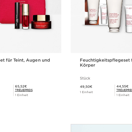
t für Teint, Augen und
Feuchtigkeitspflegeset 
Körper
Stück
Aktueller Preis 49,50€
Mitgliederpreis 65,52€
Mitgliederpreis 44,55€
65,52€
44,55€
49,50€
TREUEPREIS
TREUEPRE
1 Einheit
1 Einheit
1 Einheit
Schnellansicht
Schnellansi