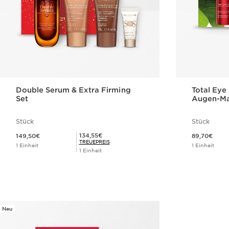
Double Serum & Extra Firming
Total Eye 
Set
Augen-M
Stück
Stück
Aktueller Preis 149,50€
Aktueller Preis 89,70€
Mitgliederpreis 134,55€
134,55€
149,50€
89,70€
TREUEPREIS
1 Einheit
1 Einheit
1 Einheit
Schnellansicht
Neu