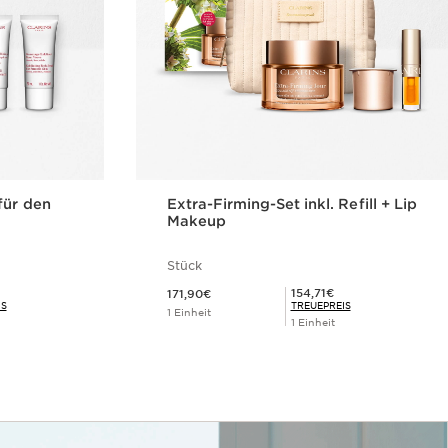
für den
Extra-Firming-Set inkl. Refill + Lip
Makeup
Stück
Aktueller Preis 171,90€
Mitgliederpreis 154,71€
154,71€
171,90€
IS
TREUEPREIS
1 Einheit
1 Einheit
cht
Schnellansicht