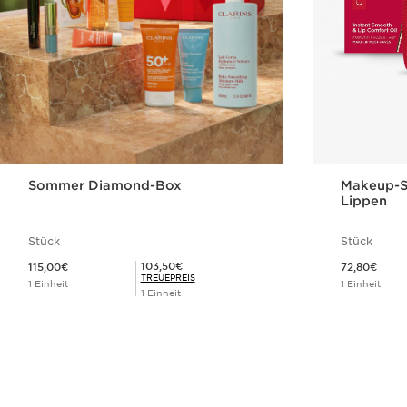
Sommer Diamond-Box
Makeup-Se
Lippen
Stück
Stück
Aktueller Preis 115,00€
Aktueller Preis 72,80€
Mitgliederpreis 103,50€
103,50€
115,00€
72,80€
TREUEPREIS
1 Einheit
1 Einheit
1 Einheit
Schnellansicht