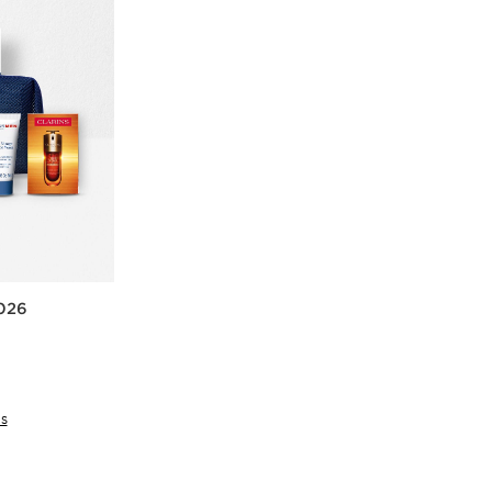
2026
IS
cht