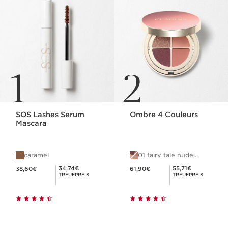
1
2
SOS Lashes Serum
Ombre 4 Couleurs
Mascara
caramel
01 fairy tale nude
gradation
Aktueller Preis 38,60€
Aktueller Preis 61,90€
Mitgliederpreis 34,74€
Mitgliederpreis 55,71€
34,74€
55,71€
38,60€
61,90€
TREUEPREIS
TREUEPREIS