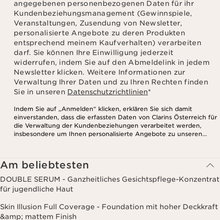
angegebenen personenbezogenen Daten für ihr
Kundenbeziehungsmanagement (Gewinnspiele,
Veranstaltungen, Zusendung von Newsletter,
personalisierte Angebote zu deren Produkten
entsprechend meinem Kaufverhalten) verarbeiten
darf. Sie können Ihre Einwilligung jederzeit
widerrufen, indem Sie auf den Abmeldelink in jedem
Newsletter klicken. Weitere Informationen zur
Verwaltung Ihrer Daten und zu Ihren Rechten finden
Sie in unseren
Datenschutzrichtlinien
*
Indem Sie auf „Anmelden“ klicken, erklären Sie sich damit
einverstanden, dass die erfassten Daten von Clarins Österreich für
die Verwaltung der Kundenbeziehungen verarbeitet werden,
insbesondere um Ihnen personalisierte Angebote zu unseren
Produkten und Dienstleistungen entsprechend Ihrem
Kaufverhalten, Ihren Gewohnheiten und/oder Ihren Interessen
zuzusenden, auch durch Anzeige in sozialen Netzwerken und auf
Am beliebtesten
Websites Dritter, sowie für analytische Zwecke.
DOUBLE SERUM - Ganzheitliches Gesichtspflege-Konzentrat
für jugendliche Haut
Skin Illusion Full Coverage - Foundation mit hoher Deckkraft
&amp; mattem Finish