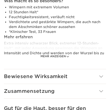
Was macht es so besonders?
Wimpern mit extremem Volumen
12 Stunden Halt*
Feuchtigkeitsresistent, verläuft nicht
Verdichtete und gestärkte Wimpern, die auch nach
dem Abschminken schöner aussehen
*Klinischer Test, 33 Frauen
Mehr erfahren
Extra intensiv schwarzer Blick, extremer 12-Stunden-
Halt*, mit jeder Anwendung gewinnen die Wimpern an
Intensität und Dichte und werden von der Wurzel bis zu
MEHR ANZEIGEN
den Spitzen mit Pflege umhüllt.
Der [Volumizing Wax Complex] besteht aus Wachsen
der Sonnenblume, Jojoba & Schwarzer Akazie, er hilft,
Bewiesene Wirksamkeit
den Wimpern mehr Volumen zu verleihen. Die an satten
schwarzen Pigmenten reiche Formel sorgt für einen
intensiven, fast hypnotischen Blick. Sie ist
Zusammensetzung
feuchtigkeitsbeständig, verläuft nicht und lässt sich im
Handumdrehen entfernen. Die exklusive innovative
Bürste wurde aus Rizinusfasern hergestellt und ist frei
von Farbstoffen. Sie hilft, das Volumen zu maximieren,
Gut für die Haut, besser für den
WEITER ZUM INHALT