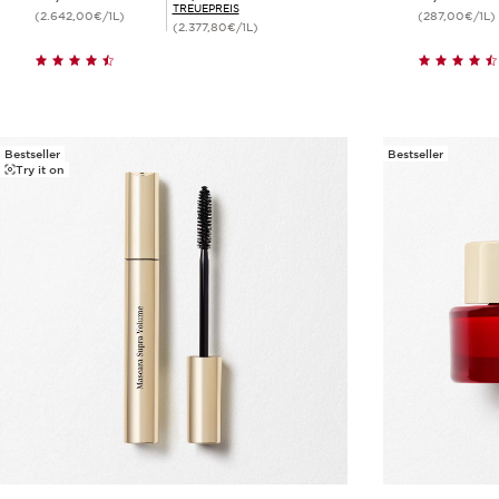
TREUEPREIS
(2.642,00€/1L)
(287,00€/1L)
(2.377,80€/1L)
Schnellansicht
Bestseller
Bestseller
Try it on