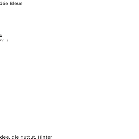
idée Bleue
IS
€/1L)
cht
dee, die guttut. Hinter