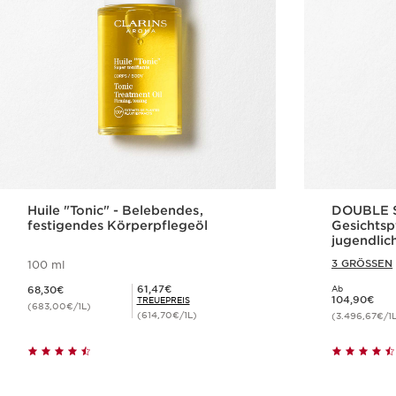
Huile "Tonic" - Belebendes,
DOUBLE S
festigendes Körperpflegeöl
Gesichtsp
jugendlic
3 GRÖSSEN
100 ml
Aktueller Preis 68,30€
Mitgliederpreis 61,47€
61,47€
68,30€
Ab
Aktueller Preis 104,90€
104,90€
TREUEPREIS
(683,00€/1L)
(614,70€/1L)
(3.496,67€/1
Schnellansicht