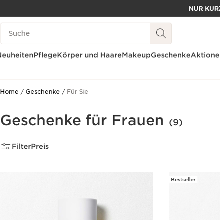
NUR KURZ
WEITER ZUM INHALT
Legende suchen
ZUM FOOTER GEHEN
Neuheiten
Pflege
Körper und Haare
Makeup
Geschenke
Aktione
Home
Geschenke
Für Sie
Geschenke für Frauen
(9)
Filter
Preis
Bestseller