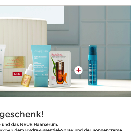
geschenk!
e und das NEUE Haarserum.
wischen
dem Hydra-Essentiel-Spray und der Sonnencreme.