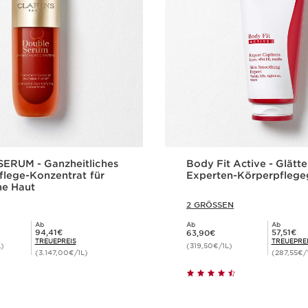
ERUM - Ganzheitliches
Body Fit Active - Glätt
flege-Konzentrat für
Experten-Körperpflege
he Haut
2 GRÖSSEN
Ab
Ab
Ab
Aktueller Preis 63,90€
Mitgliederpreis 94,41€
Mitgliederpreis 57,51€
94,41€
57,51€
63,90€
TREUEPREIS
TREUEPRE
L)
(319,50€/1L)
(3.147,00€/1L)
(287,55€/
Schnellansicht
Schnellansi