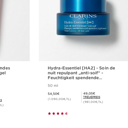
endes
Hydra-Essentiel [HA2] - Soin de
gel
nuit repulpant „anti-soif“ -
Feuchtigkeit spendende
Nachtcreme für alle Hauttypen
50 ml
Aktueller Preis 54,50€
Mitgliederpreis 49,05€
49,05€
54,50€
TREUEPREIS
(1.090,00€/1L)
IS
(981,00€/1L)
1L)
cht
Schnellansicht