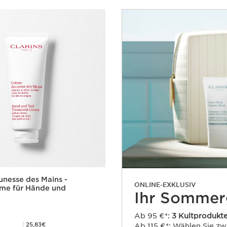
nesse des Mains -
ONLINE-EXKLUSIV
eme für Hände und
Ihr Sommer
Ab 95 €*:
3 Kultprodukt
Mitgliederpreis 25,83€
25,83€
Ab 115 €*: Wählen Sie z