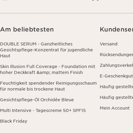
Am beliebtesten
Kundense
DOUBLE SERUM - Ganzheitliches
Versand
Gesichtspflege-Konzentrat für jugendliche
Rücksendunge
Haut
Zahlungsverke
Skin Illusion Full Coverage - Foundation mit
hoher Deckkraft &amp; mattem Finish
E-Geschenkgut
Feuchtigkeit spendender Reinigungsschaum
Häufig gestell
für normale bis trockene Haut
Häufig gestell
Gesichtspflege-Öl Orchidée Bleue
Mein Account
Multi Intensive - Tagescreme 50+ SPF15
Black Friday