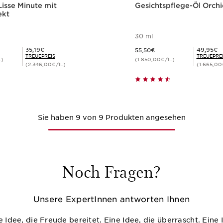
 Lisse Minute mit
Gesichtspflege-Öl Orch
ekt
30 ml
Aktueller Preis 55,50€
Mitgliederpreis 35,19€
Mitgliederpreis 49,95€
35,19€
49,95€
55,50€
TREUEPREIS
TREUEPRE
L)
(1.850,00€/1L)
(2.346,00€/1L)
(1.665,00
Schnellansicht
Schnellansi
Sie haben 9 von 9 Produkten angesehen
Noch Fragen?
Unsere ExpertInnen antworten Ihnen
 Idee, die Freude bereitet. Eine Idee, die überrascht. Eine I