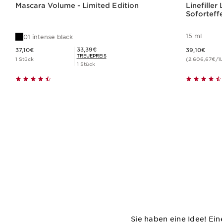
Mascara Volume - Limited Edition
Linefiller
Soforteff
15 ml
01 intense black
Aktueller Preis 37,10€
Aktueller Preis 39,10€
Mitgliederpreis 33,39€
33,39€
37,10€
39,10€
TREUEPREIS
1 Stück
(2.606,67€/1
1 Stück
Schnellansicht
Sie haben eine Idee! Eine