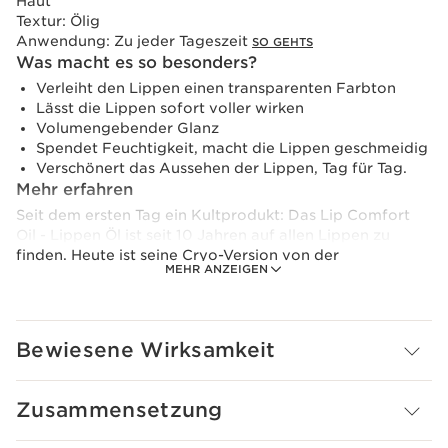
Haut
Textur:
Ölig
Anwendung:
Zu jeder Tageszeit
SO GEHTS
Was macht es so besonders?
Verleiht den Lippen einen transparenten Farbton
Lässt die Lippen sofort voller wirken
Volumengebender Glanz
Spendet Feuchtigkeit, macht die Lippen geschmeidig
Verschönert das Aussehen der Lippen, Tag für Tag.
Mehr erfahren
Seit dem ersten Tag ein Kultprodukt: Das Lip Comfort
Oil - Lippen Öl ist seit 10 Jahren auf allen Lippen zu
finden. Heute ist seine Cryo-Version von der
MEHR ANZEIGEN
Kryotherapie inspiriert und präsentiert sich neu als
aufpolsterndes Kryo-Produkt. Sofortiger, voluminöser
Glanz, um den Sommer zum Strahlen zu bringen. Ein
umwerfendes Ergebnis: Die Formel hüllt die Lippen in
Bewiesene Wirksamkeit
einen raffinierten, bläulichen Schimmer mit ultra-
glänzendem* Finish und sorgt so für einensofortigen
Volumeneffekt.
Zusammensetzung
*strahlend
Der besonders angenehme Akzent im Sommer: ein