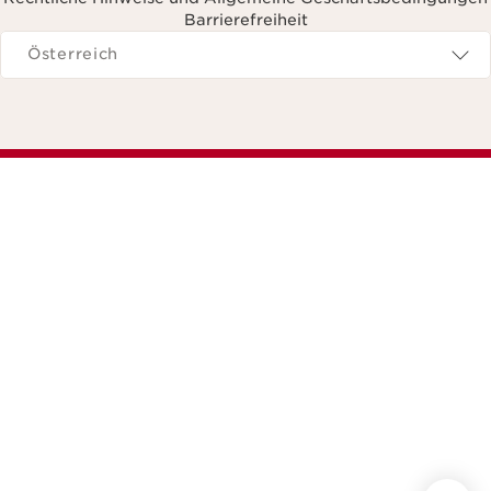
Barrierefreiheit
avigieren zu
Österreich