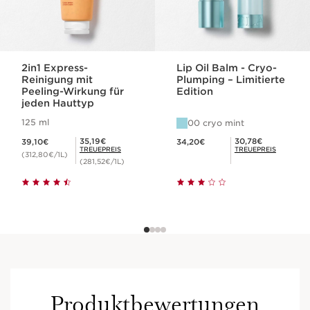
2in1 Express-
Lip Oil Balm - Cryo-
Reinigung mit
Plumping – Limitierte
Peeling-Wirkung für
Edition
jeden Hauttyp
125 ml
00 cryo mint
Aktueller Preis 39,10€
Aktueller Preis 34,20€
Mitgliederpreis 35,19€
Mitgliederpreis 30,78€
35,19€
30,78€
39,10€
34,20€
TREUEPREIS
TREUEPREIS
(312,80€/1L)
(281,52€/1L)
Produktbewertungen