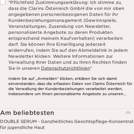
*Pflichtfeld Zustimmungserklärung: Ich stimme zu,
dass die Clarins Österreich GmbH die von mir oben
angegebenen personenbezogenen Daten für ihr
Kundenbeziehungsmanagement (Gewinnspiele,
Veranstaltungen, Zusendung von Newsletter,
personalisierte Angebote zu deren Produkten
entsprechend meinem Kaufverhalten) verarbeiten
darf. Sie können Ihre Einwilligung jederzeit
widerrufen, indem Sie auf den Abmeldelink in jedem
Newsletter klicken. Weitere Informationen zur
Verwaltung Ihrer Daten und zu Ihren Rechten finden
Sie in unseren
Datenschutzrichtlinien
*
Indem Sie auf „Anmelden“ klicken, erklären Sie sich damit
einverstanden, dass die erfassten Daten von Clarins Österreich für
die Verwaltung der Kundenbeziehungen verarbeitet werden,
insbesondere um Ihnen personalisierte Angebote zu unseren
Produkten und Dienstleistungen entsprechend Ihrem
Kaufverhalten, Ihren Gewohnheiten und/oder Ihren Interessen
zuzusenden, auch durch Anzeige in sozialen Netzwerken und auf
Am beliebtesten
Websites Dritter, sowie für analytische Zwecke.
DOUBLE SERUM - Ganzheitliches Gesichtspflege-Konzentrat
für jugendliche Haut