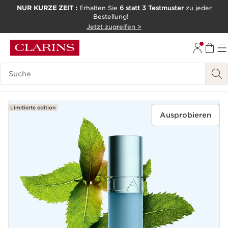
NUR KURZE ZEIT :
Erhalten Sie
6 statt 3 Testmuster
zu jeder
Bestellung!
WEITER ZUM INHALT
Jetzt zugreifen >
ZUM FOOTER GEHEN
Legende suchen
Limitierte edition
Ausprobieren