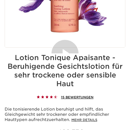
Lotion Tonique Apaisante -
Beruhigende Gesichtslotion für
sehr trockene oder sensible
Akzeptieren von Cookies
Haut
Das Abspielen dieses Videos bedeutet die Hinterlegung
von Cookies durch Youtube, deren Zweck der Betrieb
des Dienstes und der personalisierten Werbung ist. Für
weitere Informationen besuchen Sie bitte unsere
15 BEWERTUNGEN
Datenschutzrichtlinien von
Youtube
und von
Clarins
.
Wenn du das Video abspielen möchtest, ist deine
Die tonisierende Lotion beruhigt und hilft, das
Zustimmung erforderlich, indem du unten klickst.
Gleichgewicht sehr trockener oder empfindlicher
Das Video abspielen
Hauttypen aufrechtzuerhalten.
MEHR DETAILS
Aktueller Preis 29,70€
Mitgliederpreis 26,73€