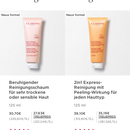
Neue formel
Neue formel
WEITER ZUM INHALT
Beruhigender
2in1 Express-
Reinigungsschaum
Reinigung mit
für sehr trockene
Peeling-Wirkung für
oder sensible Haut
jeden Hauttyp
125 ml
125 ml
Aktueller Preis 30,70€
Aktueller Preis 39,10€
Mitgliederpreis 27,63€
Mitgliederpreis 35,19€
27,63€
35,19€
30,70€
39,10€
TREUEPREIS
TREUEPREIS
(245,60€/1L)
(312,80€/1L)
(221,04€/1L)
(281,52€/1L)