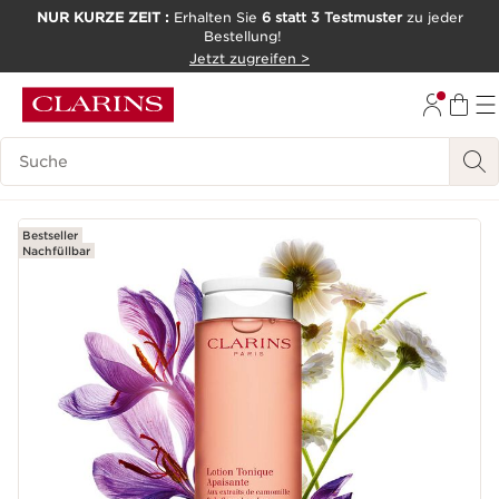
NUR KURZE ZEIT :
Erhalten Sie
6 statt 3 Testmuster
zu jeder
Bestellung!
WEITER ZUM INHALT
Jetzt zugreifen >
ZUM FOOTER GEHEN
Legende suchen
Bestseller
Nachfüllbar