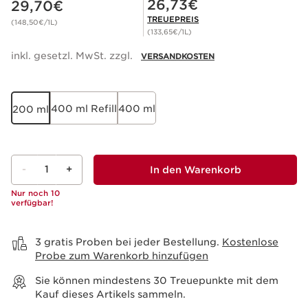
26,73€
29,70€
TREUEPREIS
(148,50€/1L)
(133,65€/1L)
inkl. gesetzl. MwSt. zzgl.
VERSANDKOSTEN
400 ml Refill
400 ml
200 ml
-
1
+
In den Warenkorb
Nur noch 10
verfügbar!
Warenkorb anzeigen
3 gratis Proben bei jeder Bestellung.
Kostenlose
Probe zum Warenkorb hinzufügen
Sie können mindestens
30
Treuepunkte mit dem
Kauf dieses Artikels sammeln.