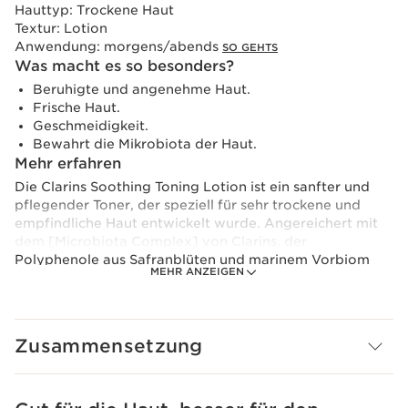
Hauttyp:
Trockene Haut
Textur:
Lotion
Anwendung:
morgens/abends
SO GEHTS
Was macht es so besonders?
Beruhigte und angenehme Haut.
Frische Haut.
Geschmeidigkeit.
Bewahrt die Mikrobiota der Haut.
Mehr erfahren
Die Clarins Soothing Toning Lotion ist ein sanfter und
pflegender Toner, der speziell für sehr trockene und
empfindliche Haut entwickelt wurde. Angereichert mit
dem [Microbiota Complex] von Clarins, der
Polyphenole aus Safranblüten und marinem Vorbiom
MEHR ANZEIGEN
kombiniert, trägt dieser erfrischende und leichte,
beruhigende Toner dazu bei, das Gleichgewicht der
Hautmikrobiota zu bewahren. Angereichert mit Bio-
Kamille tonisiert dieser beruhigende Toner nicht nur Ihre
Zusammensetzung
Haut, sondern pflegt und beruhigt sie auch für ein
feuchtigkeitsspendendes Erlebnis – er beruhigt straffe
Haut, lindert Beschwerden und reduziert Rötungen. Die
beruhigende Lotion wurde entwickelt, um trockene Haut
WEITER ZUM INHALT