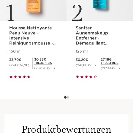
1
2
Mousse Nettoyante
Sanfter
Peau Neuve -
Augenmakeup
Intensive
Entferner -
Reinigungsmousse -
Démaquillant
für jeden Hauttyp
Douceur Yeux
150 ml
125 ml
Aktueller Preis 33,70€
Aktueller Preis 30,20€
Mitgliederpreis 30,33€
Mitgliederpreis 27,18€
30,33€
27,18€
33,70€
30,20€
TREUEPREIS
TREUEPREIS
(224,67€/1L)
(241,60€/1L)
(202,20€/1L)
(217,44€/1L)
Produktbewertungen