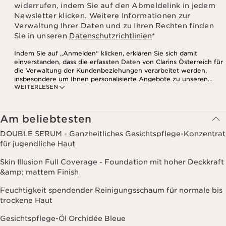
widerrufen, indem Sie auf den Abmeldelink in jedem
Newsletter klicken. Weitere Informationen zur
Verwaltung Ihrer Daten und zu Ihren Rechten finden
Sie in unseren
Datenschutzrichtlinien
*
Indem Sie auf „Anmelden“ klicken, erklären Sie sich damit
einverstanden, dass die erfassten Daten von Clarins Österreich für
die Verwaltung der Kundenbeziehungen verarbeitet werden,
insbesondere um Ihnen personalisierte Angebote zu unseren
WEITERLESEN
Produkten und Dienstleistungen entsprechend Ihrem
Kaufverhalten, Ihren Gewohnheiten und/oder Ihren Interessen
zuzusenden, auch durch Anzeige in sozialen Netzwerken und auf
Websites Dritter, sowie für analytische Zwecke.
Am beliebtesten
DOUBLE SERUM - Ganzheitliches Gesichtspflege-Konzentrat
für jugendliche Haut
Skin Illusion Full Coverage - Foundation mit hoher Deckkraft
&amp; mattem Finish
Feuchtigkeit spendender Reinigungsschaum für normale bis
trockene Haut
Gesichtspflege-Öl Orchidée Bleue