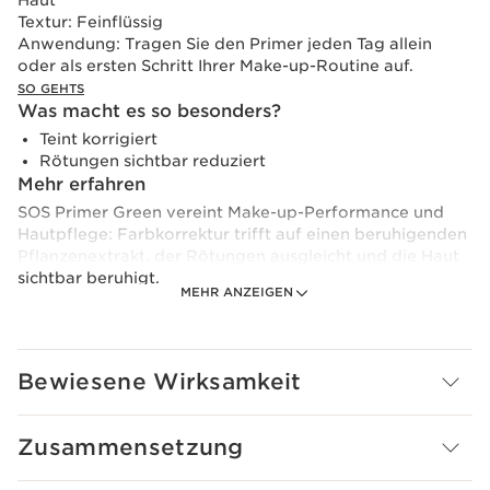
Textur:
Feinflüssig
Anwendung:
Tragen Sie den Primer jeden Tag allein
oder als ersten Schritt Ihrer Make-up-Routine auf.
SO GEHTS
Was macht es so besonders?
Teint korrigiert
Rötungen sichtbar reduziert
Mehr erfahren
SOS Primer Green vereint Make-up-Performance und
Hautpflege: Farbkorrektur trifft auf einen beruhigenden
Pflanzenextrakt, der Rötungen ausgleicht und die Haut
sichtbar beruhigt.
MEHR ANZEIGEN
Sofortige Make-up-Ergebnisse: Der korrigierende
Primer kaschiert Rötungen sofort und sorgt für einen
gleichmäßigen, strahlenden Teint. Die leichte Textur
verschmilzt sanft mit der Haut, erleichtert das Auftragen
Bewiesene Wirksamkeit
von Make-up und verlängert dessen Haltbarkeit.
Lang anhaltende Vorteile: SOS Primer Green enthält
eine Pflegeformel mit 95 % natürlichen Wirkstoffen.
Zusammensetzung
Angereichert mit Sclareolid und Bio-Extrakt der
Goethepflanze, beruhigt er die Haut und steigert die