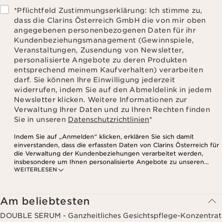
*Pflichtfeld Zustimmungserklärung: Ich stimme zu,
dass die Clarins Österreich GmbH die von mir oben
angegebenen personenbezogenen Daten für ihr
Kundenbeziehungsmanagement (Gewinnspiele,
Veranstaltungen, Zusendung von Newsletter,
personalisierte Angebote zu deren Produkten
entsprechend meinem Kaufverhalten) verarbeiten
darf. Sie können Ihre Einwilligung jederzeit
widerrufen, indem Sie auf den Abmeldelink in jedem
Newsletter klicken. Weitere Informationen zur
Verwaltung Ihrer Daten und zu Ihren Rechten finden
Sie in unseren
Datenschutzrichtlinien
*
Indem Sie auf „Anmelden“ klicken, erklären Sie sich damit
einverstanden, dass die erfassten Daten von Clarins Österreich für
die Verwaltung der Kundenbeziehungen verarbeitet werden,
insbesondere um Ihnen personalisierte Angebote zu unseren
WEITERLESEN
Produkten und Dienstleistungen entsprechend Ihrem
Kaufverhalten, Ihren Gewohnheiten und/oder Ihren Interessen
zuzusenden, auch durch Anzeige in sozialen Netzwerken und auf
Websites Dritter, sowie für analytische Zwecke.
Am beliebtesten
DOUBLE SERUM - Ganzheitliches Gesichtspflege-Konzentrat