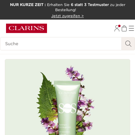
NUR KURZE ZEIT :
Erhalten Sie
6 statt 3 Testmuster
zu jeder
Bestellung!
WEITER ZUM INHALT
Jetzt zugreifen >
ZUM FOOTER GEHEN
Legende suchen