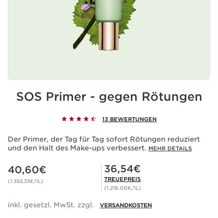
SOS Primer - gegen Rötungen
13 BEWERTUNGEN
Der Primer, der Tag für Tag sofort Rötungen reduziert
und den Halt des Make-ups verbessert.
MEHR DETAILS
Aktueller Preis 40,60€
Mitgliederpreis 36,54€
36,54€
40,60€
TREUEPREIS
(1.353,33€/1L)
(1.218,00€/1L)
inkl. gesetzl. MwSt. zzgl.
VERSANDKOSTEN