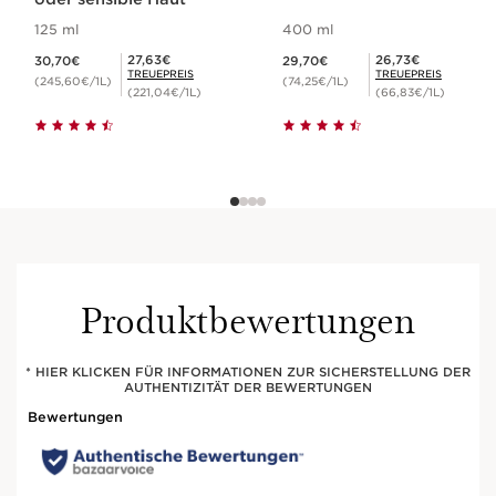
125 ml
400 ml
Aktueller Preis 30,70€
Aktueller Preis 29,70€
Mitgliederpreis 27,63€
Mitgliederpreis 26,73€
27,63€
26,73€
30,70€
29,70€
TREUEPREIS
TREUEPREIS
(245,60€/1L)
(74,25€/1L)
(221,04€/1L)
(66,83€/1L)
Produktbewertungen
* HIER KLICKEN FÜR INFORMATIONEN ZUR SICHERSTELLUNG DER
AUTHENTIZITÄT DER BEWERTUNGEN