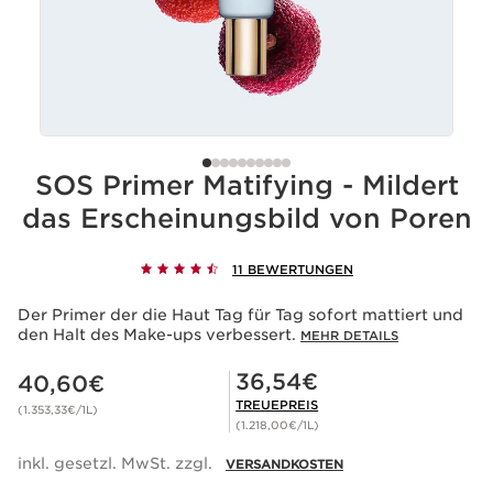
SOS Primer Matifying - Mildert
das Erscheinungsbild von Poren
11 BEWERTUNGEN
Der Primer der die Haut Tag für Tag sofort mattiert und
den Halt des Make-ups verbessert.
MEHR DETAILS
Aktueller Preis 40,60€
Mitgliederpreis 36,54€
36,54€
40,60€
TREUEPREIS
(1.353,33€/1L)
(1.218,00€/1L)
inkl. gesetzl. MwSt. zzgl.
VERSANDKOSTEN