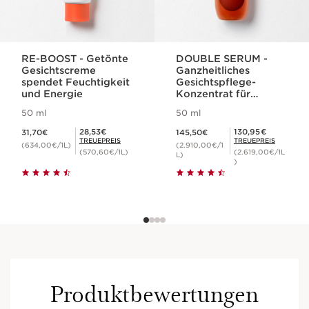
RE-BOOST - Getönte
DOUBLE SERUM -
Gesichtscreme
Ganzheitliches
spendet Feuchtigkeit
Gesichtspflege-
und Energie
Konzentrat für
jugendliche Haut
50 ml
50 ml
Aktueller Preis 31,70€
Aktueller Preis 145,50€
Mitgliederpreis 28,53€
Mitgliederpreis 130,95€
28,53€
130,95€
31,70€
145,50€
TREUEPREIS
TREUEPREIS
(634,00€/1L)
(2.910,00€/1
(570,60€/1L)
(2.619,00€/1L
L)
)
Produktbewertungen