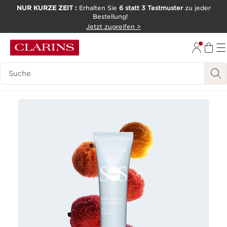
NUR KURZE ZEIT :
Erhalten Sie
6 statt 3 Testmuster
zu jeder
Bestellung!
WEITER ZUM INHALT
Jetzt zugreifen >
ZUM FOOTER GEHEN
Legende suchen