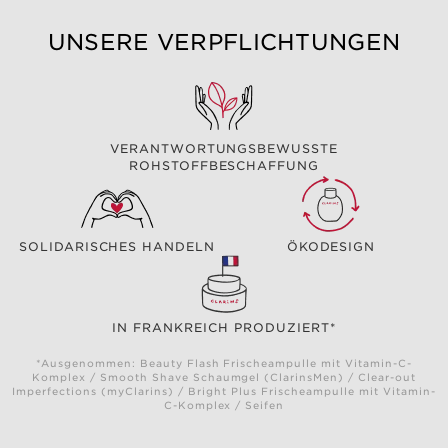
UNSERE VERPFLICHTUNGEN
VERANTWORTUNGSBEWUSSTE
ROHSTOFFBESCHAFFUNG
SOLIDARISCHES HANDELN
ÖKODESIGN
IN FRANKREICH PRODUZIERT*
*Ausgenommen: Beauty Flash Frischeampulle mit Vitamin-C-
Komplex / Smooth Shave Schaumgel (ClarinsMen) / Clear-out
Imperfections (myClarins) / Bright Plus Frischeampulle mit Vitamin-
C-Komplex / Seifen