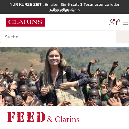
NUR KURZE ZEIT :
Erhalten Sie
6 statt 3 Testmuster
zu jeder
Bestellung!
WEITER ZUM INHALT
Jetzt zugreifen >
ZUM FOOTER GEHEN
LEGENDE SUCHEN
& Clarins