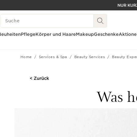
NUR KURZ
WEITER ZUM INHALT
LEGENDE SUCHEN
ZUM FOOTER GEHEN
Neuheiten
Pflege
Körper und Haare
Makeup
Geschenke
Aktione
Home
Services & Spa
Beauty Services
Beauty Expe
< Zurück
Was he