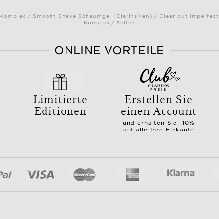
omplex / Smooth Shave Schaumgel (ClarinsMen) / Clear-out Imperfectio
Komplex / Seifen
ONLINE VORTEILE
Limitierte
Erstellen Sie
Editionen
einen Account
und erhalten Sie -10%
auf alle Ihre Einkäufe