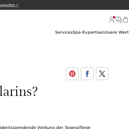
zugreifen >
Services
Spa-Expertise
Unsere Wert
larins?
igkeitsspendende Wirkung der Tagespflege