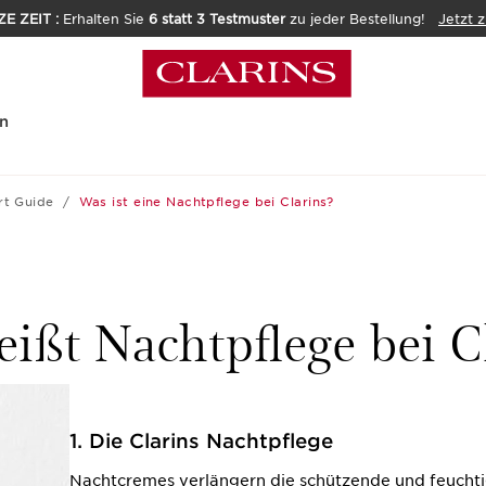
E ZEIT :
Erhalten Sie
6 statt 3 Testmuster
zu jeder Bestellung!
Jetzt 
n
rt Guide
Was ist eine Nachtpflege bei Clarins?
ißt Nachtpflege bei C
1. Die Clarins Nachtpflege
Nachtcremes verlängern die schützende und feucht