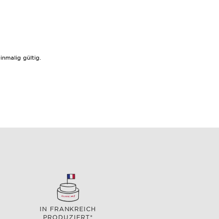
nmalig gültig.
IN FRANKREICH
PRODUZIERT*