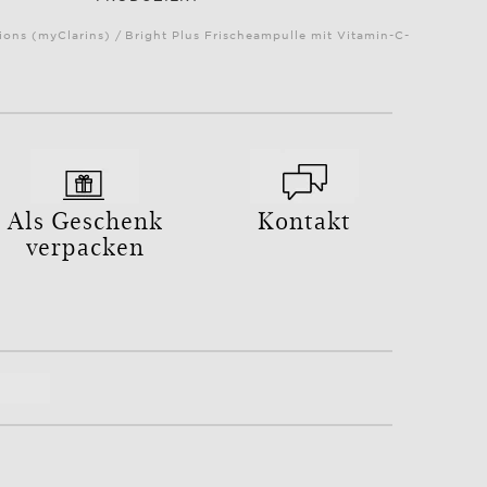
ns (myClarins) / Bright Plus Frischeampulle mit Vitamin-C-
Als Geschenk
Kontakt
verpacken