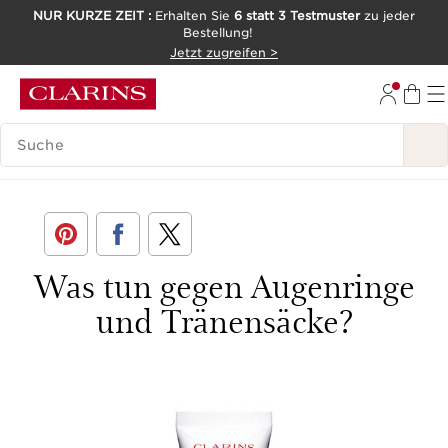
NUR KURZE ZEIT :
Erhalten Sie
6 statt 3 Testmuster
zu jeder
Bestellung!
WEITER ZUM INHALT
Jetzt zugreifen >
ZUM FOOTER GEHEN
LEGENDE SUCHEN
< Zurück
Was tun gegen Augenringe
und Tränensäcke?