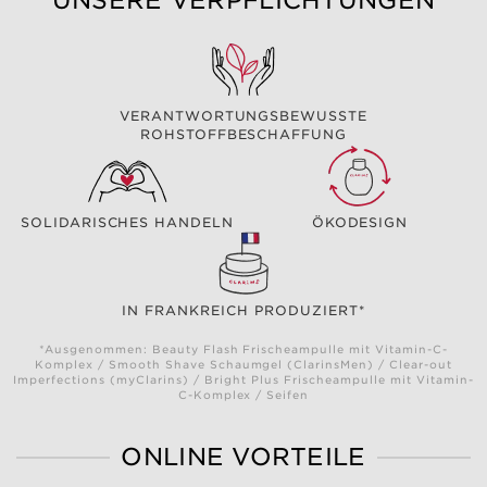
UNSERE VERPFLICHTUNGEN
VERANTWORTUNGSBEWUSSTE
ROHSTOFFBESCHAFFUNG
SOLIDARISCHES HANDELN
ÖKODESIGN
IN FRANKREICH PRODUZIERT*
*Ausgenommen: Beauty Flash Frischeampulle mit Vitamin-C-
Komplex / Smooth Shave Schaumgel (ClarinsMen) / Clear-out
Imperfections (myClarins) / Bright Plus Frischeampulle mit Vitamin-
C-Komplex / Seifen
ONLINE VORTEILE