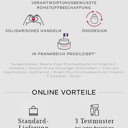
VERANTWORTUNGSBEWUSSTE
ROHSTOFFBESCHAFFUNG
SOLIDARISCHES HANDELN
ÖKODESIGN
IN FRANKREICH PRODUZIERT*
*Ausgenommen: Beauty Flash Frischeampulle mit Vitamin-C-
Komplex / Smooth Shave Schaumgel (ClarinsMen) / Clear-out
Imperfections (myClarins) / Bright Plus Frischeampulle mit Vitamin-
C-Komplex / Seifen
ONLINE VORTEILE
Standard-
3 Testmuster
Lieferung
bei jeder Bestellung