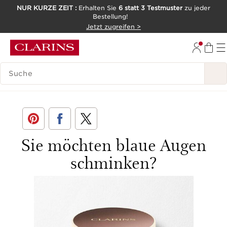
NUR KURZE ZEIT :
Erhalten Sie
6 statt 3 Testmuster
zu jeder
Bestellung!
WEITER ZUM INHALT
Jetzt zugreifen >
ZUM FOOTER GEHEN
LEGENDE SUCHEN
< Zurück
Sie möchten blaue Augen
schminken?