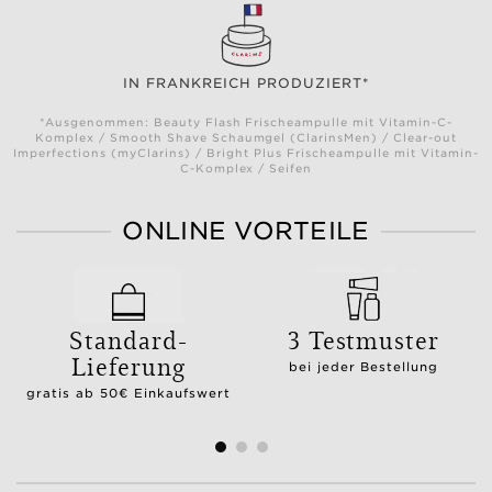
IN FRANKREICH PRODUZIERT*
*Ausgenommen: Beauty Flash Frischeampulle mit Vitamin-C-
Komplex / Smooth Shave Schaumgel (ClarinsMen) / Clear-out
Imperfections (myClarins) / Bright Plus Frischeampulle mit Vitamin-
C-Komplex / Seifen
ONLINE VORTEILE
Standard-
3 Testmuster
Lieferung
bei jeder Bestellung
gratis ab 50€ Einkaufswert