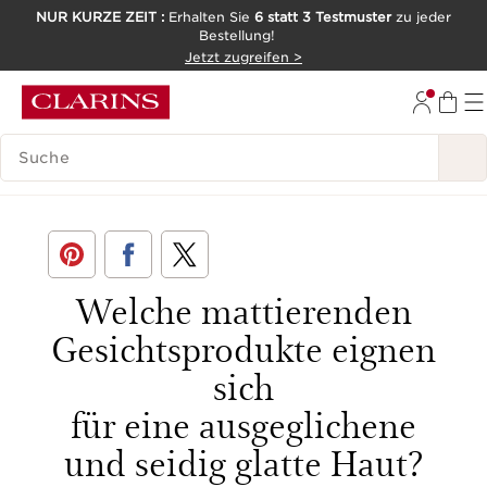
NUR KURZE ZEIT :
Erhalten Sie
6 statt 3 Testmuster
zu jeder
Bestellung!
WEITER ZUM INHALT
Jetzt zugreifen >
ZUM FOOTER GEHEN
LEGENDE SUCHEN
< Zurück
Welche mattierenden
Gesichtsprodukte eignen
sich
für eine ausgeglichene
und seidig glatte Haut?