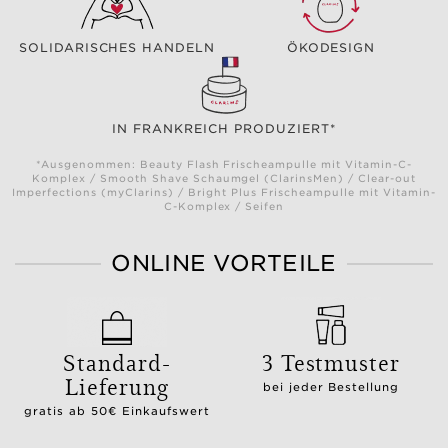
SOLIDARISCHES HANDELN
ÖKODESIGN
IN FRANKREICH PRODUZIERT*
*Ausgenommen: Beauty Flash Frischeampulle mit Vitamin-C-
Komplex / Smooth Shave Schaumgel (ClarinsMen) / Clear-out
Imperfections (myClarins) / Bright Plus Frischeampulle mit Vitamin-
C-Komplex / Seifen
ONLINE VORTEILE
Standard-
3 Testmuster
Lieferung
bei jeder Bestellung
gratis ab 50€ Einkaufswert