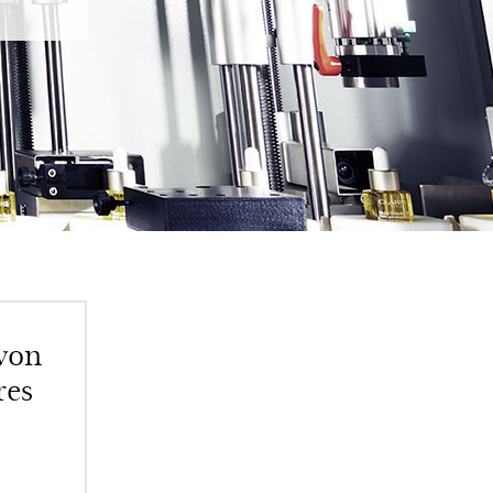
von
res