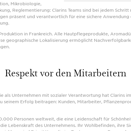
ion, Mikrobiologie,
ung, Reglementierung: Clarins Teams sind bei jedem Schritt
en präsent und verantwortlich für eine sichere Anwendung d
ung.
f Produktion in Frankreich. Alle Hautpflegeprodukte, Aromad
ese geographische Lokalisierung ermöglicht Nachverfolgbarke
ngen.
Respekt vor den Mitarbeitern
egie als Unternehmen mit sozialer Verantwortung hat Clarins 
zu seinem Erfolg beitragen: Kunden, Mitarbeiter, Pflanzenpr
10.000 Personen weltweit, die eine Leidenschaft für Schönhe
nd die Lebenskraft des Unternehmens. Ihr Wohlbefinden, ihre S