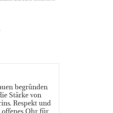
n
auen begründen
die Stärke von
rins. Respekt und
 offenes Ohr für