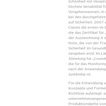
Schönheit mit Veran
höchste Sensibilität 
Vorgehensweisen, in 
bei den durchgeführte
auf Sicherheit. 2007 
Clarins die ersten im
die das Zertifikat fü
der Auszeichnung A e
Note, die von der Fr
Sicherheit im Gesund
vergeben wird. Im L
Abteilung für „Cosmét
die für das Monitorin
nach der Anwendung 
zuständig ist.
Für die Entwicklung s
Konzepte und Formeln
Richtlinie auferlegt: s
unternehmenseigenen
Produktionskette von 