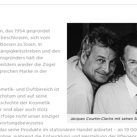
n, das 1954 gegründet
 beschlossen, sich vom
Börsen zu lösen. In
ängigkeitsstreben und den
sgründers hält die
 seitdem wieder die Zügel
lgreichen Marke in der
metik- und Duftbereich ist
achstum und auf seine
schichte der Kosmetik
r sind aber auch stolz
Erfolge nicht unser einziger
Jacques Courtin-Clarins mit seinen Sö
ntwortungsbewusstes
s seine Produkte im stationären Handel anbietet – an 19 0
online, während die Entwicklung und Herstellung der Pflegepr