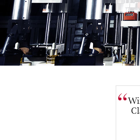
Wi
Cl