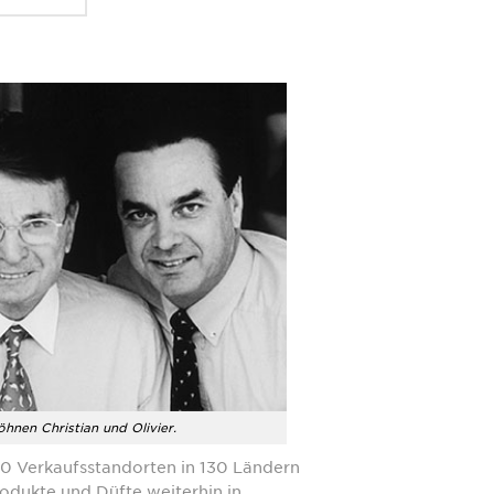
hnen Christian und Olivier.
00 Verkaufsstandorten in 130 Ländern
odukte und Düfte weiterhin in