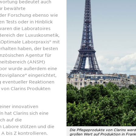
twortung bedeutet auch
für bewährte
der Forschung ebenso wie
n Tests oder in Hinblick
waren die Laboratoires
 Bereich der Luxuskosmetik,
r „Optimale Laborpraxis“ mit
rhalten haben, der besten
anzösischen Agentur für
heitsbereich (ANSM)
abor wurde außerdem eine
ovigilance“ eingerichtet,
g eventueller Reaktionen
von Clarins Produkten
einer innovativen
 hat Clarins sich eine
ich auf die
 Labore stützen und die
Die Pflegeprodukte von Clarins werden
A bis Z kontrollieren.
großen Wert auf Produktion in Frank