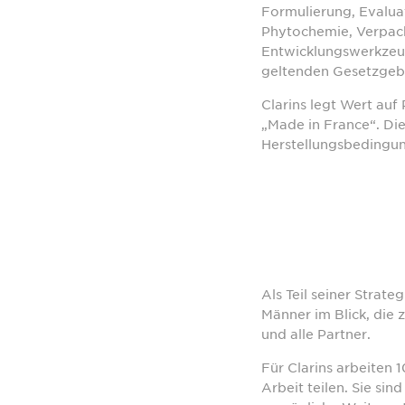
Formulierung, Evaluat
Phytochemie, Verpack
Entwicklungswerkzeug
geltenden Gesetzgeb
Clarins legt Wert au
„Made in France“. Di
Herstellungsbedingu
Als Teil seiner Strat
Männer im Blick, die 
und alle Partner.
Für Clarins arbeiten 
Arbeit teilen. Sie si