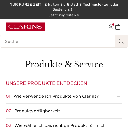
NUR KURZE ZEIT :
Erhalten Sie
6 statt 3 Testmuster
zu jeder
Bestellung!
WEITER ZUM INHALT
Jetzt zugreifen >
ZUM FOOTER GEHEN
LEGENDE SUCHEN
Produkte & Service
UNSERE PRODUKTE ENTDECKEN
Wie verwende ich Produkte von Clarins?
Produktverfügbarkeit
Wie wähle ich das richtige Produkt für mich