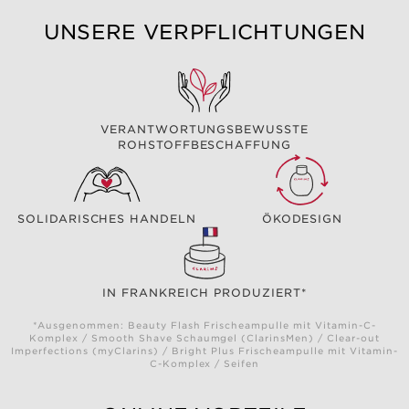
UNSERE VERPFLICHTUNGEN
VERANTWORTUNGSBEWUSSTE
ROHSTOFFBESCHAFFUNG
SOLIDARISCHES HANDELN
ÖKODESIGN
IN FRANKREICH PRODUZIERT*
*Ausgenommen: Beauty Flash Frischeampulle mit Vitamin-C-
Komplex / Smooth Shave Schaumgel (ClarinsMen) / Clear-out
Imperfections (myClarins) / Bright Plus Frischeampulle mit Vitamin-
C-Komplex / Seifen