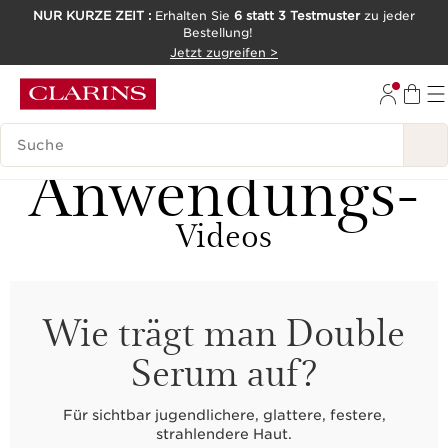
NUR KURZE ZEIT :
Erhalten Sie
6 statt 3 Testmuster
zu jeder
Bestellung!
WEITER ZUM INHALT
Jetzt zugreifen >
ZUM FOOTER GEHEN
LEGENDE SUCHEN
Anwendungs-
Videos
Wie trägt man Double
Serum auf?
Für sichtbar jugendlichere, glattere, festere,
strahlendere Haut.