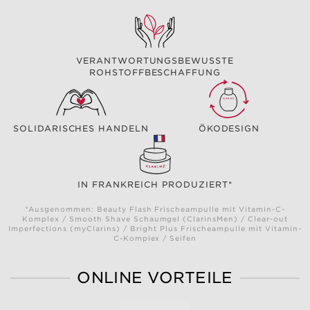
VERANTWORTUNGSBEWUSSTE
ROHSTOFFBESCHAFFUNG
SOLIDARISCHES HANDELN
ÖKODESIGN
IN FRANKREICH PRODUZIERT*
*Ausgenommen: Beauty Flash Frischeampulle mit Vitamin-C-
Komplex / Smooth Shave Schaumgel (ClarinsMen) / Clear-out
Imperfections (myClarins) / Bright Plus Frischeampulle mit Vitamin-
C-Komplex / Seifen
ONLINE VORTEILE