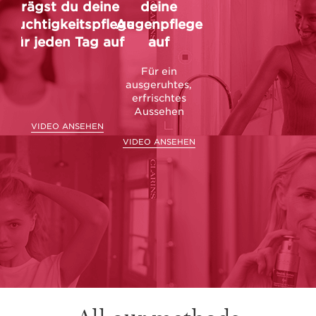
trägst du deine
deine
Feuchtigkeitspflege
Augenpflege
für jeden Tag auf
auf
Für ein
ausgeruhtes,
erfrischtes
Aussehen
VIDEO ANSEHEN
VIDEO ANSEHEN