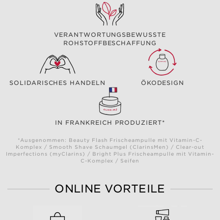
VERANTWORTUNGSBEWUSSTE
ROHSTOFFBESCHAFFUNG
SOLIDARISCHES HANDELN
ÖKODESIGN
IN FRANKREICH PRODUZIERT*
*Ausgenommen: Beauty Flash Frischeampulle mit Vitamin-C-
Komplex / Smooth Shave Schaumgel (ClarinsMen) / Clear-out
Imperfections (myClarins) / Bright Plus Frischeampulle mit Vitamin-
C-Komplex / Seifen
ONLINE VORTEILE