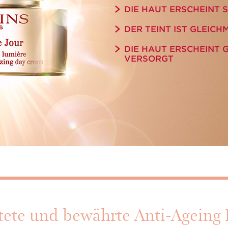
DIE HAUT ERSCHEINT 
DER TEINT IST GLEICHM
DIE HAUT ERSCHEINT 
VERSORGT
tete und bewährte Anti-Ageing