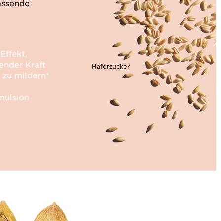
lassende
Effekt,
ender Kraft
Haferzucker
 zu mildern*
mulsion