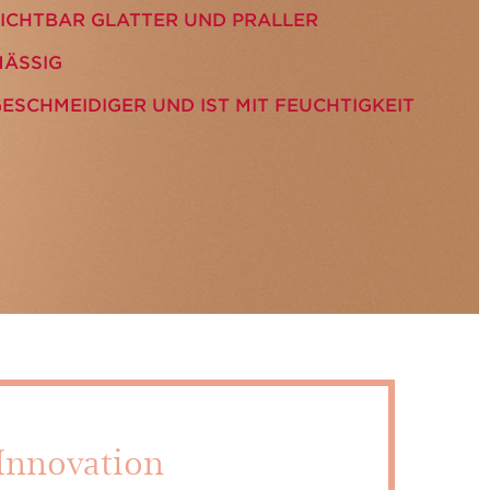
SICHTBAR GLATTER UND PRALLER
ÄSSIG
GESCHMEIDIGER UND IST MIT FEUCHTIGKEIT
 Innovation