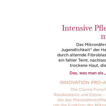
Intensive Pf
m
Das Mikronährs
Jugendlichkeit“ der Ha
durch alternde Fibroblas
ein fahler Teint, nachla
trockene Haut, di
Das, was man als 
INNOVATION PRO-A
Die Clarins Forsc
Rosskastanie und Eszine - 
die das Mikronährstoffne
um die Funktion des Mikro