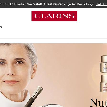
E ZEIT :
Erhalten Sie
6 statt 3 Testmuster
zu jeder Bestellung!
Jetzt 
n
Nut