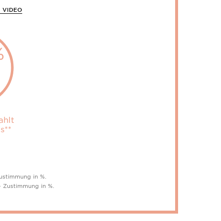
M VIDEO
%
t
ahlt
s**
Zustimmung in %.
 - Zustimmung in %.