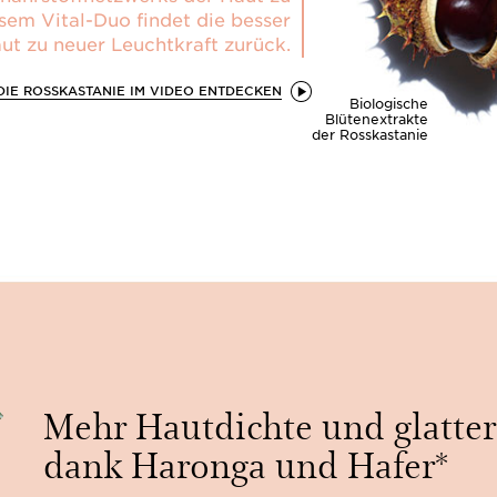
sem Vital-Duo findet die besser
ut zu neuer Leuchtkraft zurück.
DIE ROSSKASTANIE IM VIDEO ENTDECKEN
Biologische
Blütenextrakte
der Rosskastanie
Mehr Hautdichte und glatte
dank Haronga und Hafer*