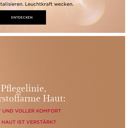
talisieren. Leuchtkraft wecken.
ENTDECKEN
Pflegelinie,
hrstoffarme Haut:
T UND VOLLER KOMFORT
 HAUT IST VERSTÄRKT