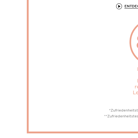
ENTDEC
r
L
*Zufriedenheits
**Zufriedenheitste