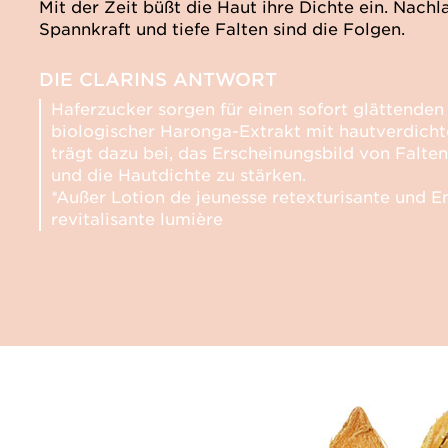
Mit der Zeit büßt die Haut ihre Dichte ein. Nach
Spannkraft und tiefe Falten sind die Folgen.
DIE CLARINS ANTWORT
Haferzucker sorgen für einen sofort glättenden 
biologischer Haronga-Extrakt mit hautverdicht
trägt dazu bei, das Erscheinungsbild von Falten
und die Hautdichte zu stärken.
*Außer Lotion de jeunesse retexturisante und E
revitalisante lumière