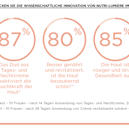
KEN SIE DIE WISSENSCHAFTLICHE INNOVATION VON NUTRI-LUMIERE I
%
%
87
80
85
Das Duo aus
Besser genährt
Die Haut is
Tages- und
und revitalisiert,
rosiger und str
Nachtcreme
ist die Haut
Gesundheit au
eaktiviert die
bezaubernd
euchtkraft der
schön**
Haut*
test – 111 Frauen – nach 14 Tagen Anwendung von Tages- und Nachtcreme, 
st - 111 Frauen - nach 28 Tagen Anwendung von Crème revitalisante lumière