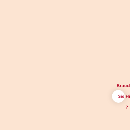
Brauc
Sie Hi
?