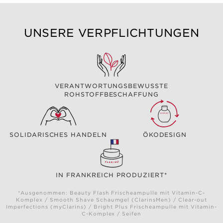
UNSERE VERPFLICHTUNGEN
VERANTWORTUNGSBEWUSSTE
ROHSTOFFBESCHAFFUNG
SOLIDARISCHES HANDELN
ÖKODESIGN
IN FRANKREICH PRODUZIERT*
*Ausgenommen: Beauty Flash Frischeampulle mit Vitamin-C-
Komplex / Smooth Shave Schaumgel (ClarinsMen) / Clear-out
Imperfections (myClarins) / Bright Plus Frischeampulle mit Vitamin-
C-Komplex / Seifen