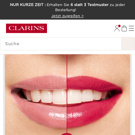
NUR KURZE ZEIT :
Erhalten Sie
6 statt 3 Testmuster
zu jeder
Bestellung!
WEITER ZUM INHALT
Jetzt zugreifen >
ZUM FOOTER GEHEN
LEGENDE SUCHEN