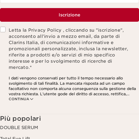
Iscrizione
Letta la Privacy Policy , cliccando su "iscrizione",
acconsento all’invio a mezzo email, da parte di
Clarins Italia, di comunicazioni informative e
promozionali personalizzate, inclusa la newsletter,
riferite a prodotti e/o servizi di mio specifico
interesse e per lo svolgimento di ricerche di
mercato.
*
I dati vengono conservati per tutto il tempo necessario allo
svolgimento di tali finalità. La mancata risposta ad un campo
facoltativo non comporta alcuna conseguenza sulla gestione della
vostra richiesta. L'utente gode del diritto di accesso, rettifica,
CONTINUA
cancellazione e portabilità dei dati che lo riguardano, nonché del
diritto di opposizione e limitazione del loro trattamento. Tali diritti
possono essere esercitati contattandoci. Per saperne di più si
prega di consultare la nostra Informativa Privacy.
Più popolari
DOUBLE SERUM
Total Eye Lift