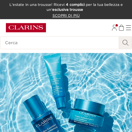
L'estate in una trousse! Ricevi
4 complici
per la tua bellezza e
un'
esclusiva trousse
PASSA AL CONTENUTO
SCOPRI DI PIÙ
VAI AL FOOTER
Ricerca Legenda