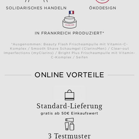
SOLIDARISCHES HANDELN
ÖKODESIGN
IN FRANKREICH PRODUZIERT*
*Ausgenommen: Beauty Flash Frischeampulle mit Vitamin-C-
Komplex / Smooth Shave Schaumgel (ClarinsMen) / Clear-out
Imperfections (myClarins) / Bright Plus Frischeampulle mit Vitamin-
C-Komplex / Seifen
ONLINE VORTEILE
Standard-Lieferung
gratis ab 50€ Einkaufswert
3 Testmuster