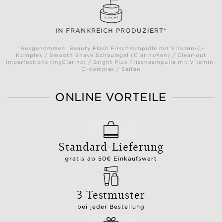
IN FRANKREICH PRODUZIERT*
*Ausgenommen: Beauty Flash Frischeampulle mit Vitamin-C-
Komplex / Smooth Shave Schaumgel (ClarinsMen) / Clear-out
Imperfections (myClarins) / Bright Plus Frischeampulle mit Vitamin-
C-Komplex / Seifen
ONLINE VORTEILE
Standard-Lieferung
gratis ab 50€ Einkaufswert
3 Testmuster
bei jeder Bestellung