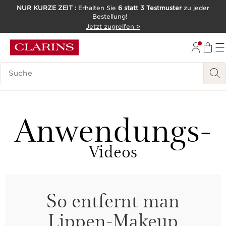
NUR KURZE ZEIT :
Erhalten Sie
6 statt 3 Testmuster
zu jeder
Bestellung!
WEITER ZUM INHALT
Jetzt zugreifen >
ZUM FOOTER GEHEN
LEGENDE SUCHEN
Anwendungs-
Videos
So entfernt man
Lippen-Makeup