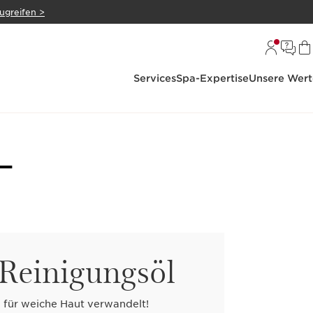
zugreifen >
Services
Spa-Expertise
Unsere Wert
-
Reinigungsöl
h für weiche Haut verwandelt!