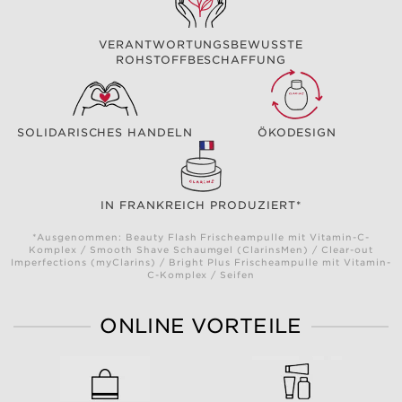
VERANTWORTUNGSBEWUSSTE
ROHSTOFFBESCHAFFUNG
SOLIDARISCHES HANDELN
ÖKODESIGN
IN FRANKREICH PRODUZIERT*
*Ausgenommen: Beauty Flash Frischeampulle mit Vitamin-C-
Komplex / Smooth Shave Schaumgel (ClarinsMen) / Clear-out
Imperfections (myClarins) / Bright Plus Frischeampulle mit Vitamin-
C-Komplex / Seifen
ONLINE VORTEILE