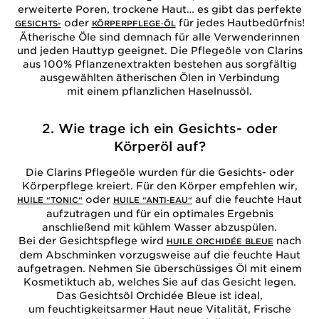
erweiterte Poren, trockene Haut… es gibt das perfekte
oder
für jedes Hautbedürfnis!
GESICHTS-
KÖRPERPFLEGE‑ÖL
Ätherische Öle sind demnach für alle Verwenderinnen
und jeden Hauttyp geeignet. Die Pflegeöle von Clarins
aus 100% Pflanzenextrakten bestehen aus sorgfältig
ausgewählten ätherischen Ölen in Verbindung
mit einem pflanzlichen Haselnussöl.
2. Wie trage ich ein Gesichts- oder
Körperöl auf?
Die Clarins Pflegeöle wurden für die Gesichts- oder
Körperpflege kreiert. Für den Körper empfehlen wir,
oder
auf die feuchte Haut
HUILE “TONIC“
HUILE “ANTI‑EAU“
aufzutragen und für ein optimales Ergebnis
anschließend mit kühlem Wasser abzuspülen.
Bei der Gesichtspflege wird
nach
HUILE ORCHIDÉE BLEUE
dem Abschminken vorzugsweise auf die feuchte Haut
aufgetragen. Nehmen Sie überschüssiges Öl mit einem
Kosmetiktuch ab, welches Sie auf das Gesicht legen.
Das Gesichtsöl Orchidée Bleue ist ideal,
um feuchtigkeitsarmer Haut neue Vitalität, Frische