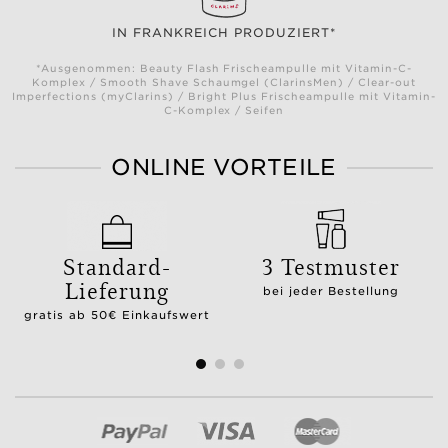
IN FRANKREICH PRODUZIERT*
*Ausgenommen: Beauty Flash Frischeampulle mit Vitamin-C-
Komplex / Smooth Shave Schaumgel (ClarinsMen) / Clear-out
Imperfections (myClarins) / Bright Plus Frischeampulle mit Vitamin-
C-Komplex / Seifen
ONLINE VORTEILE
Standard-
3 Testmuster
Lieferung
bei jeder Bestellung
gratis ab 50€ Einkaufswert