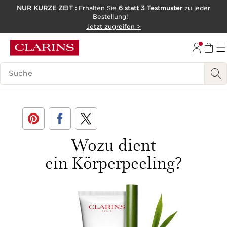
NUR KURZE ZEIT :
Erhalten Sie
6 statt 3 Testmuster
zu jeder
Bestellung!
WEITER ZUM INHALT
Jetzt zugreifen >
ZUM FOOTER GEHEN
LEGENDE SUCHEN
< Zurück
Wozu dient
ein Körperpeeling?