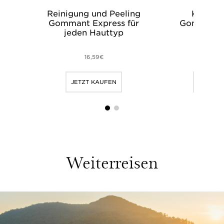
Reinigung und Peeling
Körperp
Gommant Express für
Gommage E
jeden Hauttyp
Peau 
16,59€
24,
JETZT KAUFEN
JETZT 
1
2
Weiterreisen