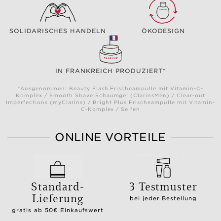
SOLIDARISCHES HANDELN
ÖKODESIGN
IN FRANKREICH PRODUZIERT*
*Ausgenommen: Beauty Flash Frischeampulle mit Vitamin-C-
Komplex / Smooth Shave Schaumgel (ClarinsMen) / Clear-out
Imperfections (myClarins) / Bright Plus Frischeampulle mit Vitamin-
C-Komplex / Seifen
ONLINE VORTEILE
Standard-
3 Testmuster
Lieferung
bei jeder Bestellung
gratis ab 50€ Einkaufswert