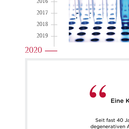
2016
2017
2018
2019
2020
Eine K
Seit fast 40 
degenerativen 