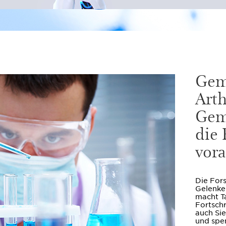
Gem
Arth
Gem
die
vora
Die For
Gelenke
macht Ta
Fortschr
auch Si
und spe