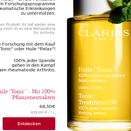
, um Forschungsprogramme
rheumatische Erkrankungen
zu unterstützen.
hes Produkt. Es hat weder eine
g noch ist es eine Behandlung
für Arthritis.
ie Forschung mit dem Kauf
“Tonic” oder Huile “Relax”!
100% jeder Spende
gehen in den Kampf
en rheumatoide Arthritis.
ile “Tonic” - Mit 100%
Pflanzenextrakten
68,30€
629,00 € / 1 L
Entdecken