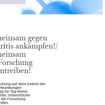
einsam gegen
ritis ankämpfen!/
einsam
 Forschung
ntreiben!
schung auf dem Gebiet der
rkrankungen
g für Tag kleine
itte. Unterstützen
e die Forschung
nden