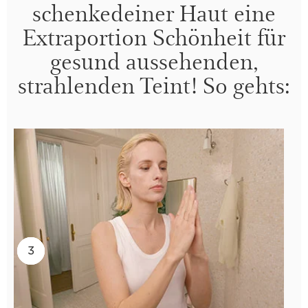
schenkedeiner Haut eine
Extraportion Schönheit für
gesund aussehenden,
strahlenden Teint! So gehts:
2
3
1