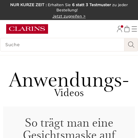
NUR KURZE ZEIT :
Erhalten Sie
6 statt 3 Testmuster
zu jeder
Bestellung!
WEITER ZUM INHALT
Jetzt zugreifen >
ZUM FOOTER GEHEN
LEGENDE SUCHEN
Anwendungs-
Videos
So trägt man eine
Gesichtsmaske auf