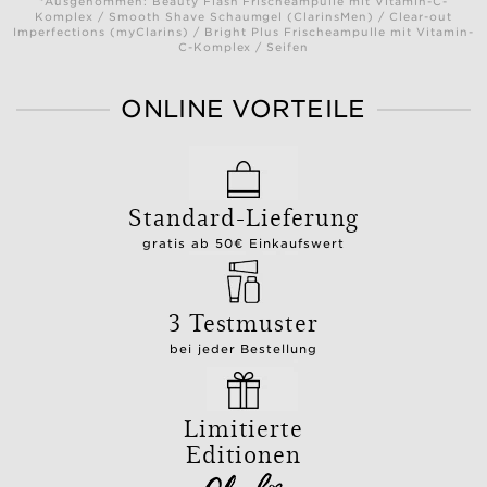
*Ausgenommen: Beauty Flash Frischeampulle mit Vitamin-C-
Komplex / Smooth Shave Schaumgel (ClarinsMen) / Clear-out
Imperfections (myClarins) / Bright Plus Frischeampulle mit Vitamin-
C-Komplex / Seifen
ONLINE VORTEILE
Standard-Lieferung
gratis ab 50€ Einkaufswert
3 Testmuster
bei jeder Bestellung
Limitierte
Editionen