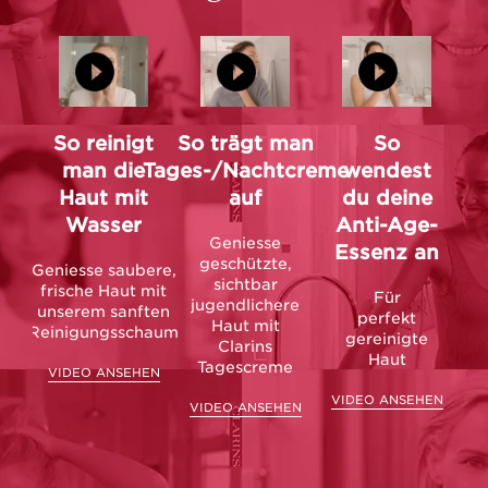
So reinigt
So trägt man
So
man die
Tages-/Nachtcreme
wendest
Haut mit
auf
du deine
Wasser
Anti-Age-
Geniesse
Essenz an
geschützte,
Geniesse saubere,
sichtbar
frische Haut mit
Für
jugendlichere
unserem sanften
perfekt
Haut mit
Reinigungsschaum
gereinigte
Clarins
Haut
Tagescreme
VIDEO ANSEHEN
VIDEO ANSEHEN
VIDEO ANSEHEN