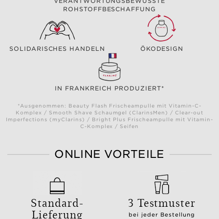
VERANTWORTUNGSBEWUSSTE
ROHSTOFFBESCHAFFUNG
SOLIDARISCHES HANDELN
ÖKODESIGN
IN FRANKREICH PRODUZIERT*
*Ausgenommen: Beauty Flash Frischeampulle mit Vitamin-C-
Komplex / Smooth Shave Schaumgel (ClarinsMen) / Clear-out
Imperfections (myClarins) / Bright Plus Frischeampulle mit Vitamin-
C-Komplex / Seifen
ONLINE VORTEILE
Standard-
3 Testmuster
Lieferung
bei jeder Bestellung