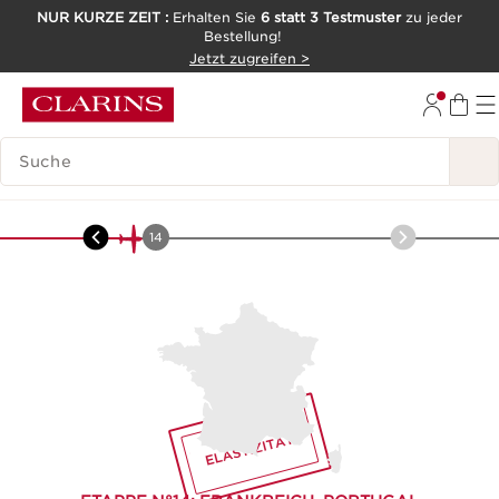
NUR KURZE ZEIT :
Erhalten Sie
6 statt 3 Testmuster
zu jeder
Bestellung!
WEITER ZUM INHALT
Jetzt zugreifen >
ZUM FOOTER GEHEN
LEGENDE SUCHEN
Europa
-
Zitronen-Thymian
13
14