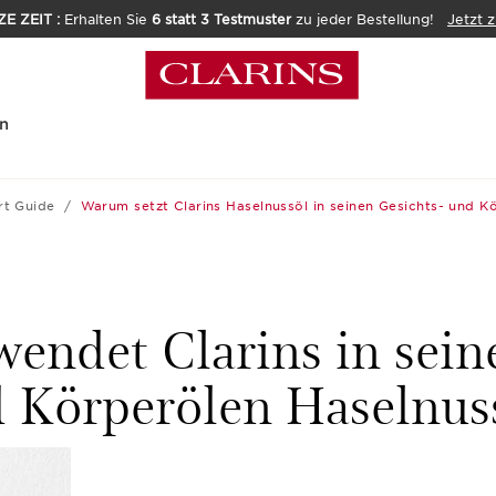
E ZEIT :
Erhalten Sie
6 statt 3 Testmuster
zu jeder Bestellung!
Jetzt 
n
rt Guide
Warum setzt Clarins Haselnussöl in seinen Gesichts- und K
ndet Clarins in sein
 Körperölen Haselnus