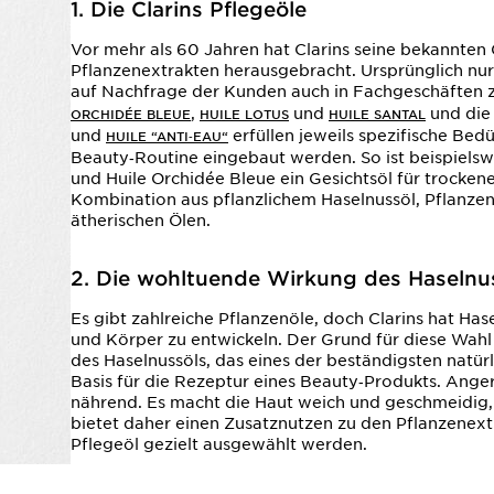
1. Die Clarins Pflegeöle
Vor mehr als 60 Jahren hat Clarins seine bekannten
Pflanzenextrakten herausgebracht. Ursprünglich nur 
auf Nachfrage der Kunden auch in Fachgeschäften zu
,
und
und die
ORCHIDÉE BLEUE
HUILE LOTUS
HUILE SANTAL
und
erfüllen jeweils spezifische Bedü
HUILE “ANTI‑EAU“
Beauty‑Routine eingebaut werden. So ist beispielswe
und Huile Orchidée Bleue ein Gesichtsöl für trockene
Kombination aus pflanzlichem Haselnussöl, Pflanze
ätherischen Ölen.
2. Die wohltuende Wirkung des Haselnu
Es gibt zahlreiche Pflanzenöle, doch Clarins hat Has
und Körper zu entwickeln. Der Grund für diese Wahl
des Haselnussöls, das eines der beständigsten natürli
Basis für die Rezeptur eines Beauty‑Produkts. Ange
nährend. Es macht die Haut weich und geschmeidig, 
bietet daher einen Zusatznutzen zu den Pflanzenextr
Pflegeöl gezielt ausgewählt werden.