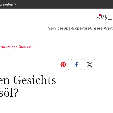
zugreifen >
Services
Spa-Expertise
Unsere Wert
örperpflege-Ölen ein?
en Gesichts-
söl?