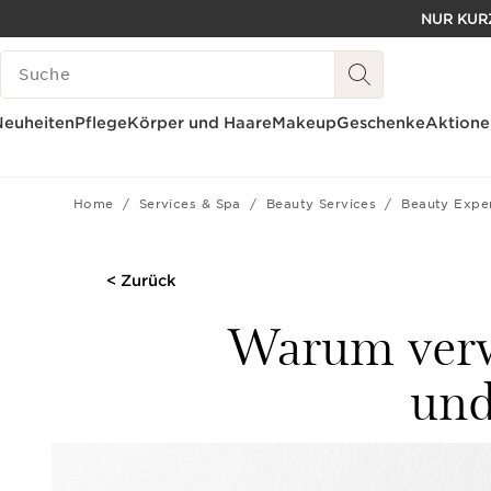
NUR KURZ
WEITER ZUM INHALT
LEGENDE SUCHEN
ZUM FOOTER GEHEN
Neuheiten
Pflege
Körper und Haare
Makeup
Geschenke
Aktione
Home
Services & Spa
Beauty Services
Beauty Expe
< Zurück
Warum verwe
und