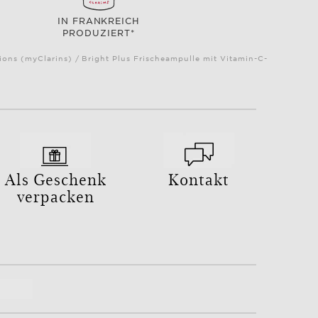
IN FRANKREICH
PRODUZIERT*
ns (myClarins) / Bright Plus Frischeampulle mit Vitamin-C-
Als Geschenk
Kontakt
verpacken