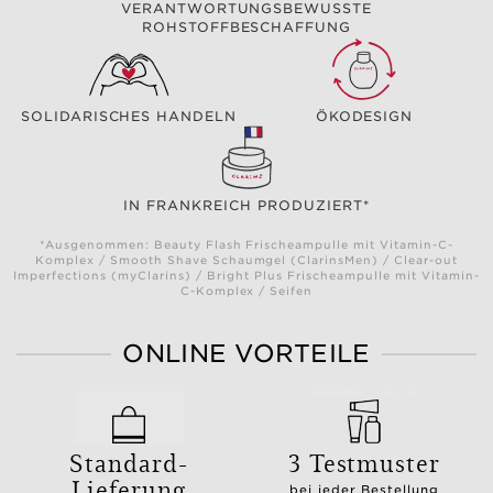
VERANTWORTUNGSBEWUSSTE
ROHSTOFFBESCHAFFUNG
SOLIDARISCHES HANDELN
ÖKODESIGN
IN FRANKREICH PRODUZIERT*
*Ausgenommen: Beauty Flash Frischeampulle mit Vitamin-C-
Komplex / Smooth Shave Schaumgel (ClarinsMen) / Clear-out
Imperfections (myClarins) / Bright Plus Frischeampulle mit Vitamin-
C-Komplex / Seifen
ONLINE VORTEILE
Standard-
3 Testmuster
Lieferung
bei jeder Bestellung