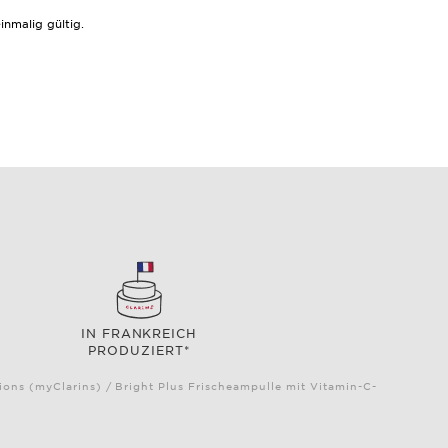
nmalig gültig.
IN FRANKREICH
PRODUZIERT*
ns (myClarins) / Bright Plus Frischeampulle mit Vitamin-C-