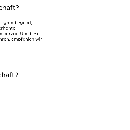
chaft?
ft grundlegend,
erhöhte
n hervor. Um diese
hren, empfehlen wir
chaft?