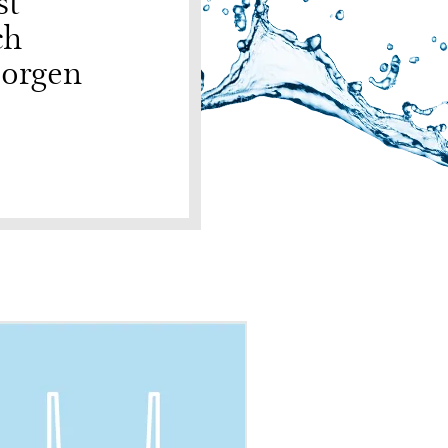
st
ch
Morgen